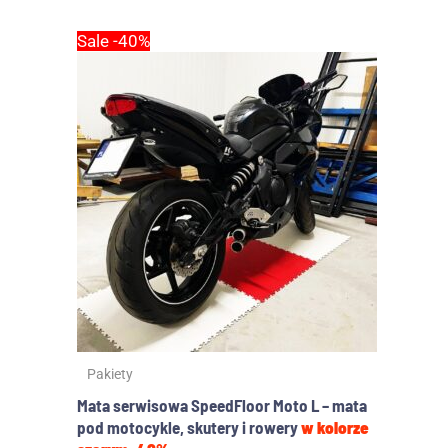
Pierwotna
Aktualna
Sale -40%
cena
cena
wynosiła:
wynosi:
215.00zł.
130.00zł.
Pakiety
Mata serwisowa SpeedFloor Moto L – mata
pod motocykle, skutery i rowery
w kolorze