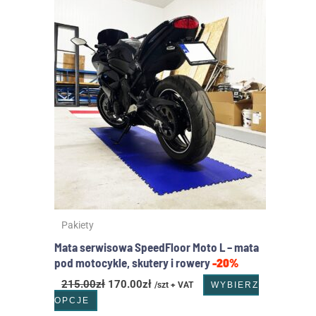
cena
cena
produkt
wynosiła:
wynosi:
ma
215.00zł.
170.00zł.
wiele
wariantów.
Opcje
można
wybrać
na
stronie
produktu
Pakiety
Mata serwisowa SpeedFloor Moto L – mata
pod motocykle, skutery i rowery
-20%
215.00
zł
170.00
zł
/szt + VAT
WYBIERZ
OPCJE