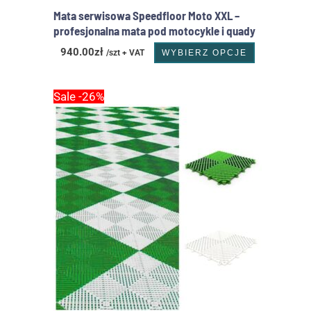
Mata serwisowa Speedfloor Moto XXL –
profesjonalna mata pod motocykle i quady
940.00
zł
/szt + VAT
WYBIERZ OPCJE
Pierwotna
Aktualna
Sale -26%
cena
cena
wynosiła:
wynosi:
1
784.00zł.
064.16zł.