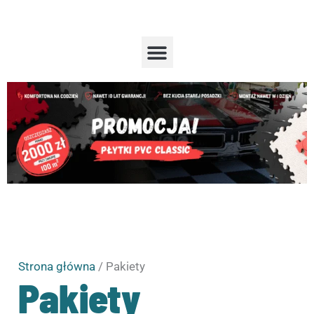
Przejdź
do
treści
Menu
Strona główna
/ Pakiety
Pakiety