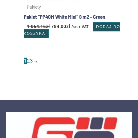
Pakiety
Pakiet “PP40M White Mini” 8 m2 – Green
1 064.16
zł
784.00
zł
/szt + VAT
DODAJ DO
KOSZYKA
1
2
3
→