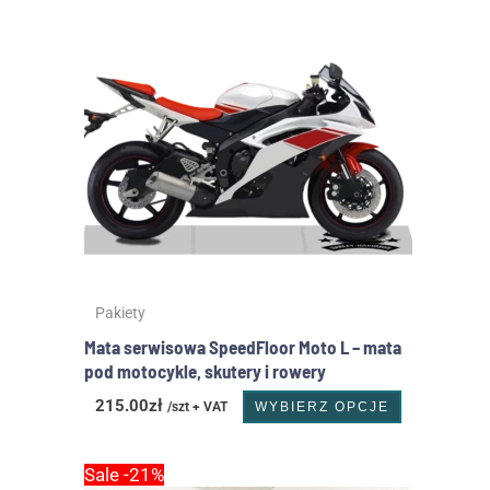
ma
wiele
wariantów
Opcje
można
wybrać
na
stronie
produktu
Pakiety
Mata serwisowa SpeedFloor Moto L – mata
pod motocykle, skutery i rowery
215.00
zł
/szt + VAT
WYBIERZ OPCJE
Pierwotna
Aktualna
Ten
Sale -21%