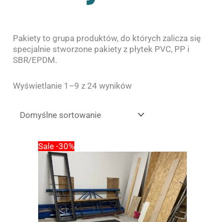
Pakiety to grupa produktów, do których zalicza się
specjalnie stworzone pakiety z płytek PVC, PP i
SBR/EPDM.
Wyświetlanie 1–9 z 24 wyników
Pierwotna
Aktualna
Sale -30%
cena
cena
wynosiła:
wynosi:
2
1
691.00zł.
880.00zł.