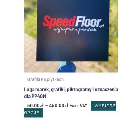
wiele
do
wariantów.
450.00zł
Opcje
można
wybrać
na
stronie
produktu
Grafiki na płytkach
Loga marek, grafiki, piktogramy i oznaczenia
dla PP40M
50.00
zł
–
450.00
zł
/szt + VAT
WYBIERZ
OPCJE
Ten
produkt