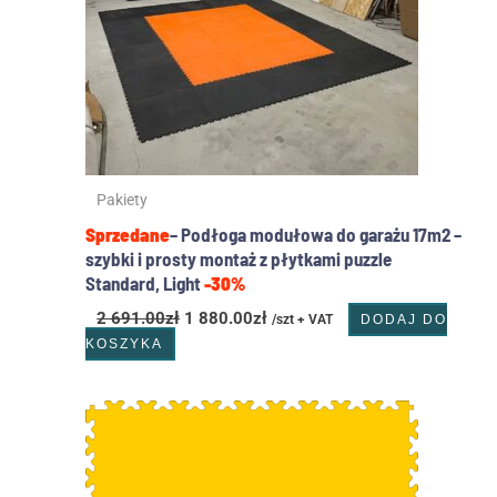
Pakiety
Sprzedane
– Podłoga modułowa do garażu 17m2 –
szybki i prosty montaż z płytkami puzzle
Standard, Light
-30%
2 691.00
zł
1 880.00
zł
/szt + VAT
DODAJ DO
KOSZYKA