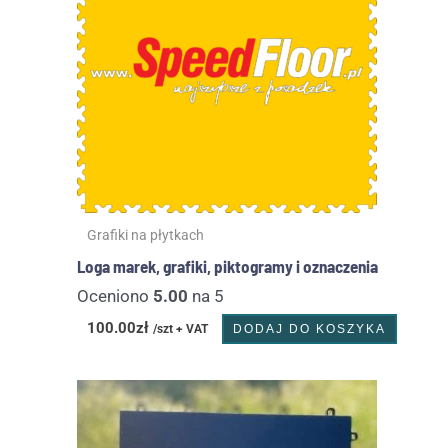
Grafiki na płytkach
Loga marek, grafiki, piktogramy i oznaczenia
Oceniono
5.00
na 5
100.00
zł
/szt + VAT
DODAJ DO KOSZYKA
Zakres
Ten
cen:
produkt
od
ma
50.00zł