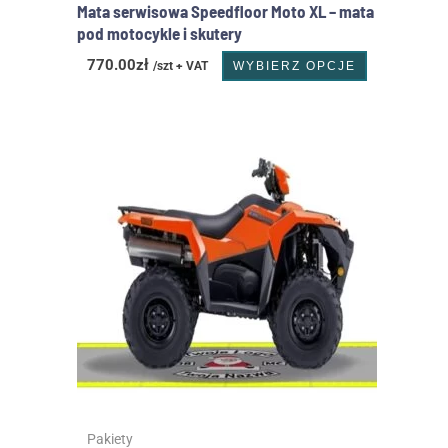
Mata serwisowa Speedfloor Moto XL – mata
pod motocykle i skutery
770.00
zł
/szt + VAT
WYBIERZ OPCJE
Ten
produkt
ma
wiele
wariantów
Opcje
można
wybrać
na
stronie
produktu
Pakiety