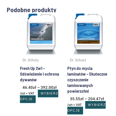
Podobne produkty
Zakres
Zakres
Ten
Ten
cen:
cen:
produkt
produkt
od
od
ma
ma
46.40zł
35.55z
wiele
wiele
do
do
wariantów.
wariantów.
392.00zł
204.47
Opcje
Opcje
można
można
wybrać
wybrać
Dr. Schutz
Dr. Schutz
na
na
stronie
stronie
Fresh Up 2w1 –
Płyn do mycia
produktu
produktu
Odświeżenie i ochrona
laminatów – Skuteczne
dywanów
czyszczenie
laminowanych
46.40
zł
–
392.00
zł
powierzchni
/szt + VAT
WYBIERZ
35.55
zł
–
204.47
zł
OPCJE
/szt + VAT
WYBIERZ
OPCJE