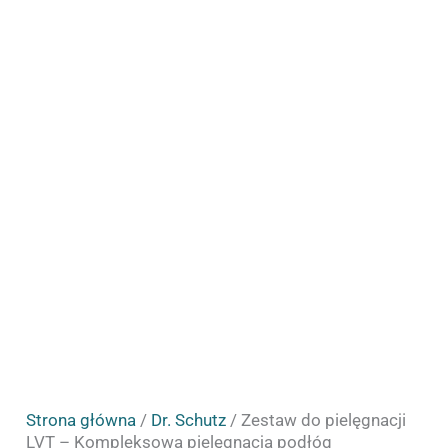
winylowych
Strona główna
/
Dr. Schutz
/ Zestaw do pielęgnacji
LVT – Kompleksowa pielęgnacja podłóg