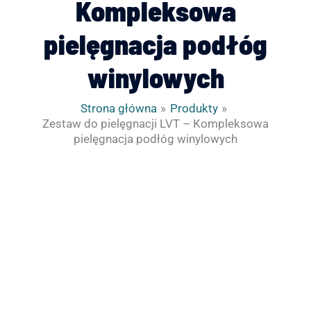
Kompleksowa
pielęgnacja podłóg
winylowych
Strona główna
Produkty
Zestaw do pielęgnacji LVT – Kompleksowa
pielęgnacja podłóg winylowych
ilość
Zestaw
do
pielęgnacji
LVT
-
Kompleksowa
pielęgnacja
podłóg