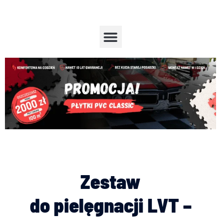
Przejdź
do
treści
Menu
Zestaw
do pielęgnacji LVT –