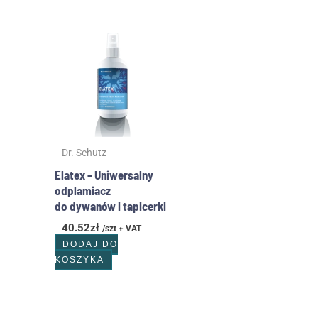
Dr. Schutz
Elatex – Uniwersalny
odplamiacz
do dywanów i tapicerki
40.52
zł
/szt + VAT
DODAJ DO
KOSZYKA