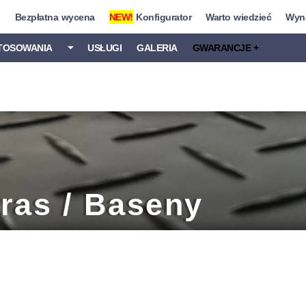
i
Bezpłatna wycena
NEW!
Konfigurator
Warto wiedzieć
Wyna
TOSOWANIA
⏷
USŁUGI
GALERIA
GWARANCJE +
ras / Baseny