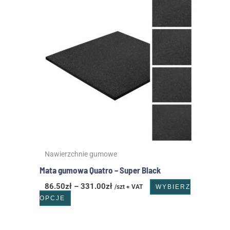
cen:
produkt
od
ma
86.50zł
wiele
do
wariantów.
331.00zł
Opcje
można
wybrać
na
stronie
produktu
Nawierzchnie gumowe
Mata gumowa Quatro – Super Black
86.50
zł
–
331.00
zł
/szt + VAT
WYBIERZ
OPCJE
Zakres
Ten