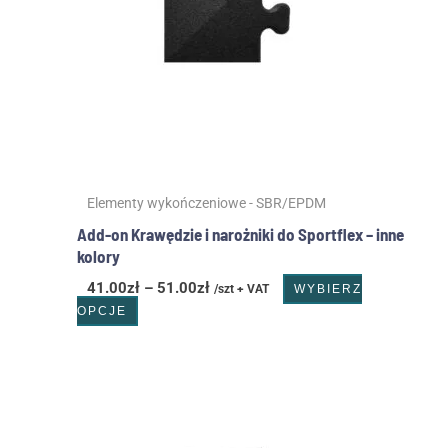
Opcje
można
wybrać
na
stronie
produktu
Elementy wykończeniowe - SBR/EPDM
Add-on Krawędzie i narożniki do Sportflex – inne
kolory
41.00
zł
–
51.00
zł
/szt + VAT
WYBIERZ
OPCJE
Zakres
Ten
cen:
produkt
od
ma
30.50zł
wiele
do