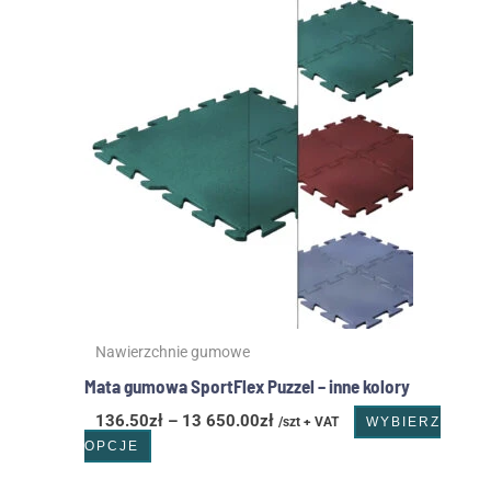
Zakres
Ten
cen:
produkt
od
ma
136.50zł
wiele
do
wariantów.
13
Opcje
650.00zł
można
wybrać
na
stronie
produktu
Nawierzchnie gumowe
Mata gumowa SportFlex Puzzel – inne kolory
136.50
zł
–
13 650.00
zł
/szt + VAT
WYBIERZ
OPCJE