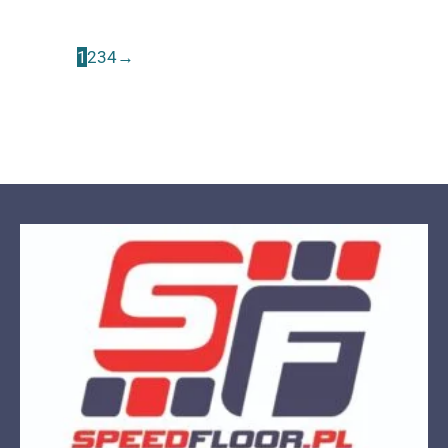
1
2
3
4
→