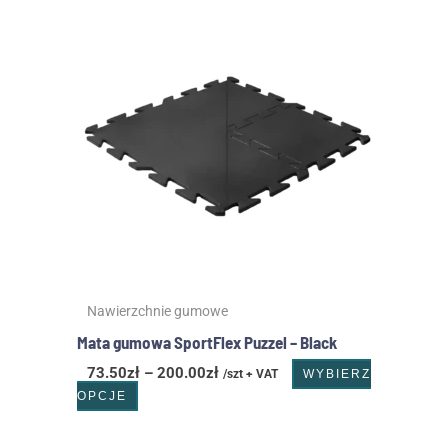
cen:
produkt
od
ma
73.50zł
wiele
do
wariantów.
200.00zł
Opcje
można
wybrać
na
stronie
produktu
Nawierzchnie gumowe
Mata gumowa SportFlex Puzzel – Black
73.50
zł
–
200.00
zł
/szt + VAT
WYBIERZ
OPCJE