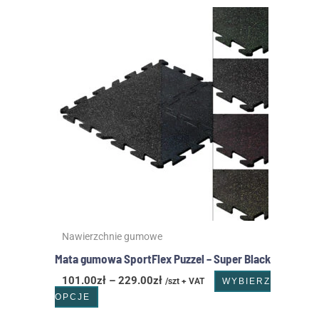
Zakres
Ten
cen:
produkt
od
ma
101.00zł
wiele
do
wariantów.
229.00zł
Opcje
można
wybrać
na
stronie
produktu
Nawierzchnie gumowe
Mata gumowa SportFlex Puzzel – Super Black
101.00
zł
–
229.00
zł
/szt + VAT
WYBIERZ
OPCJE