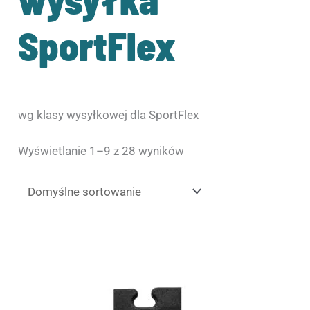
SportFlex
wg klasy wysyłkowej dla SportFlex
Wyświetlanie 1–9 z 28 wyników
Zakres
Ten
cen:
produkt
od
ma
41.00zł
wiele
do
wariantów.
51.00zł