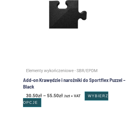
wariantów.
55.50zł
Opcje
można
wybrać
na
stronie
produktu
Elementy wykończeniowe - SBR/EPDM
Add-on Krawędzie i narożniki do Sportflex Puzzel –
Black
30.50
zł
–
55.50
zł
/szt + VAT
WYBIERZ
OPCJE
Zakres
Ten
cen:
produkt
od