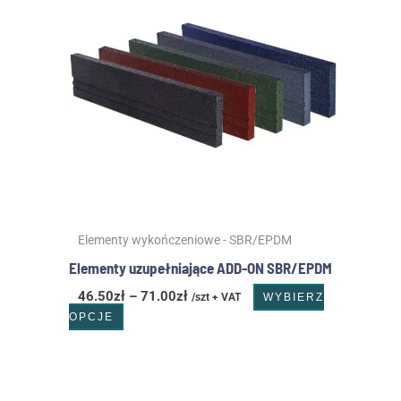
ma
46.50zł
wiele
do
wariantów.
71.00zł
Opcje
można
wybrać
na
stronie
produktu
Elementy wykończeniowe - SBR/EPDM
Elementy uzupełniające ADD-ON SBR/EPDM
46.50
zł
–
71.00
zł
/szt + VAT
WYBIERZ
OPCJE
Zakres
Ten
cen:
produkt