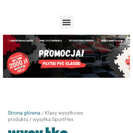
Przejdź
do
treści
Menu
Strona główna
/ Klasy wysyłkowe
produktu / wysyłka SportFlex
wysyłka