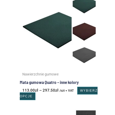
od
ma
113.00zł
wiele
do
wariantów.
297.50zł
Opcje
można
wybrać
na
stronie
produktu
Nawierzchnie gumowe
Mata gumowa Quatro – inne kolory
113.00
zł
–
297.50
zł
/szt + VAT
WYBIERZ
OPCJE
Zakres
Ten