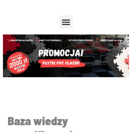
Przejdź
do
treści
Menu
Baza wiedzy