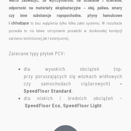
Warto zauważyć, że wytrzymałość na ściskanie i ścieranie,
odporność na materiały eksploatacyjne – olej, paliwa, smary
czy inne substancje ropopochodne, płyny hamulcowe
i chłodzące
to bez wątpienia tylko kilka zalet systemu. W rezultacie
pozwala to na łatwe utrzymanie posadzki w doskonałej kondycji
zarówno technicznej jak i estetycznej.
Zalecane typy płytek PCV:
dla wysokich obciążeń (np.
przy poruszających się wózkach widłowych
czy samochodach ciężarowych)
–
Speed
Floor Standard
,
dla niskich i średnich obciążeń –
Speed
Floor
Eco,
SpeedFloor Light
.