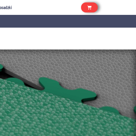
osadzki