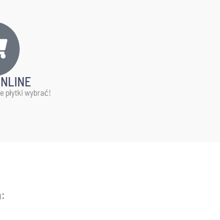
ONLINE
ie płytki wybrać!
: