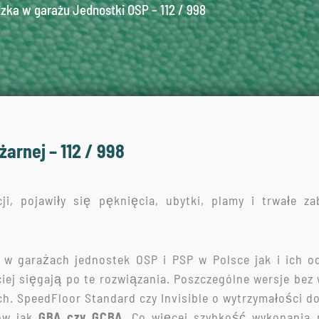
zka w garażu Jednostki OSP – 112 / 998
arnej – 112 / 998
ji, pojawiły się pęknięcia, ubytki, plamy i trwałe z
w garażach jednostek OSP i PSP w Polsce jak i ich od
iej sięgają po te rozwiązania. Poszczególne wersje bez
ch. SpeedFloor Standard czy Invisible o wytrzymałości 
dów jak
GBA czy GCBA.
Co więcej szybkość wykonania 