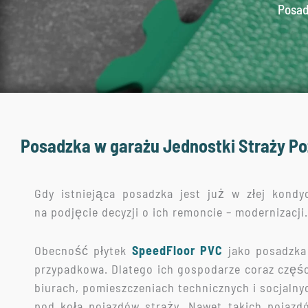
Posad
Posadzka w garażu Jednostki Straży Poż
Gdy istniejąca posadzka jest już w złej kondyc
na podjęcie decyzji o ich remoncie – modernizacji.
Obecność płytek
SpeedFloor PVC
jako posadzka 
przypadkowa. Dlatego ich gospodarze coraz częśc
biurach, pomieszczeniach technicznych i socjalny
pod koła pojazdów straży. Nawet takich pojaz