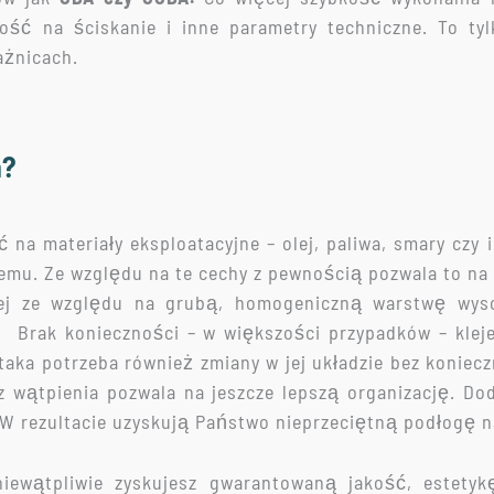
ć na ściskanie i inne parametry techniczne. To tylko
rażnicach.
a?
ć na materiały eksploatacyjne – olej, paliwa, smary cz
stemu. Ze względu na te cechy z pewnością pozwala to na
cej ze względu na grubą, homogeniczną warstwę wyso
 Brak konieczności – w większości przypadków – kleje
e taka potrzeba również zmiany w jej układzie bez konie
 wątpienia pozwala na jeszcze lepszą organizację. Do
 W rezultacie uzyskują Państwo nieprzeciętną podłogę na
ewątpliwie zyskujesz gwarantowaną jakość, estetyk