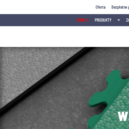
Przejdź
Oferta
Bezpłatne 
do
treści
TANIEJ !
PRODUKTY
⏷
Z
W