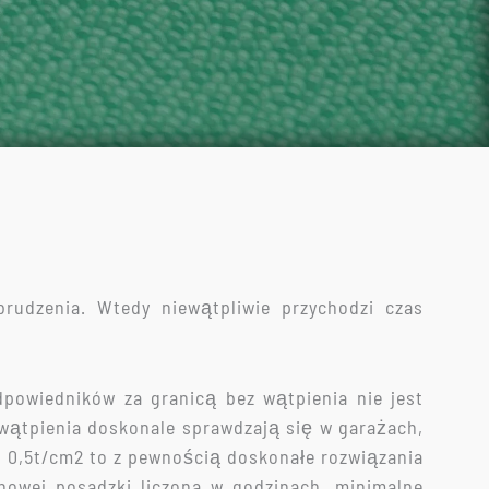
abrudzenia. Wtedy niewątpliwie przychodzi czas
powiedników za granicą bez wątpienia nie jest
 wątpienia doskonale sprawdzają się w garażach,
do 0,5t/cm2 to z pewnością doskonałe rozwiązania
nowej posadzki liczona w godzinach, minimalne