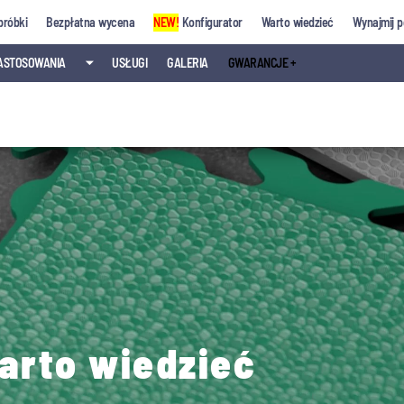
próbki
Bezpłatna wycena
NEW!
Konfigurator
Warto wiedzieć
Wynajmij p
ASTOSOWANIA
⏷
USŁUGI
GALERIA
GWARANCJE +
arto wiedzieć