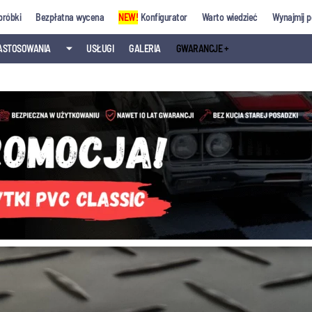
próbki
Bezpłatna wycena
NEW!
Konfigurator
Warto wiedzieć
Wynajmij p
ASTOSOWANIA
⏷
USŁUGI
GALERIA
GWARANCJE +