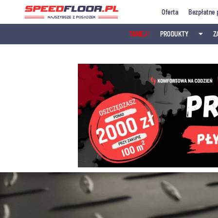
Przejdź
Oferta
Bezpłatne 
do
treści
TANIEJ !
PRODUKTY
⏷
Z