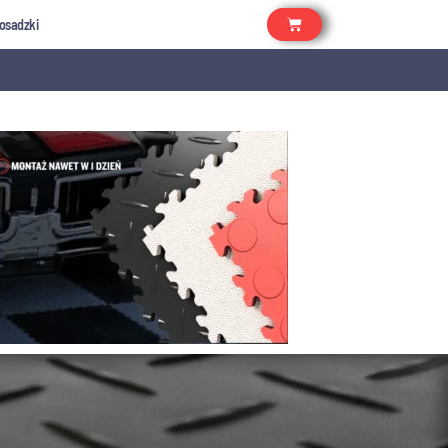
osadzki