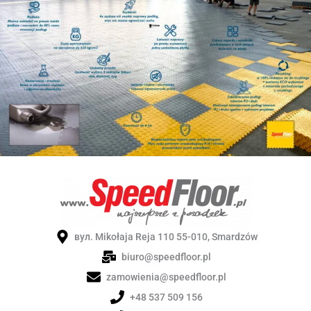
вул. Mikołaja Reja 110 55-010, Smardzów
biuro@speedfloor.pl
zamowienia@speedfloor.pl
+48 537 509 156