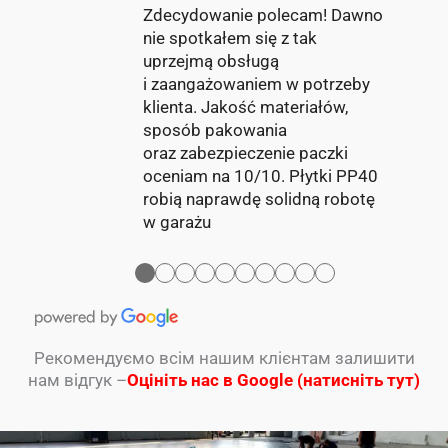
Zdecydowanie polecam! Dawno
nie spotkałem się z tak
uprzejmą obsługą
i zaangażowaniem w potrzeby
klienta. Jakość materiałów,
sposób pakowania
oraz zabezpieczenie paczki
oceniam na 10/10. Płytki PP40
robią naprawdę solidną robotę
w garażu
●
●
●
●
●
●
●
●
●
●
Рекомендуємо всім нашим клієнтам залишити
нам відгук –
Оцініть нас в Google (натисніть тут)