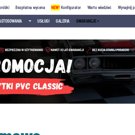
próbki
Bezpłatna wycena
NEW!
Konfigurator
Warto wiedzieć
Wynajmij p
ASTOSOWANIA
⏷
USŁUGI
GALERIA
GWARANCJE +