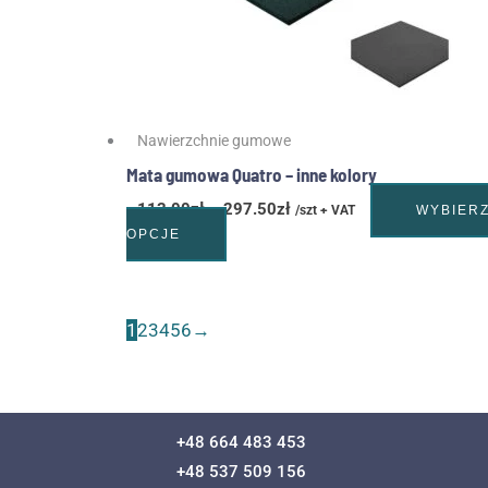
stronie
produktu
Nawierzchnie gumowe
Mata gumowa Quatro – inne kolory
113.00
zł
–
297.50
zł
/szt + VAT
WYBIER
OPCJE
1
2
3
4
5
6
→
+48 664 483 453
+48 537 509 156