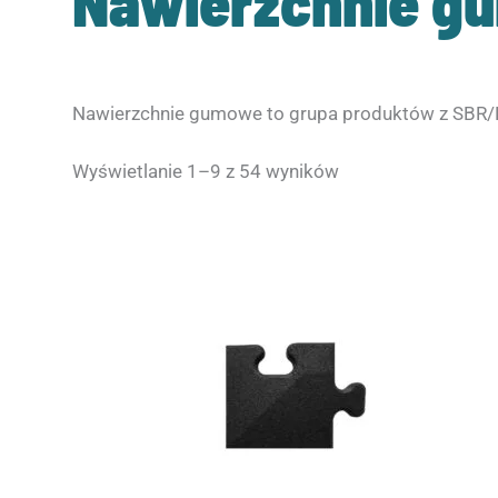
Nawierzchnie g
Nawierzchnie gumowe to grupa produktów z SBR/
Wyświetlanie 1–9 z 54 wyników
Zakres
Ten
cen:
produkt
od
ma
41.00zł
wiele
do
wariantów.
51.00zł
Opcje
można
wybrać
na
stronie