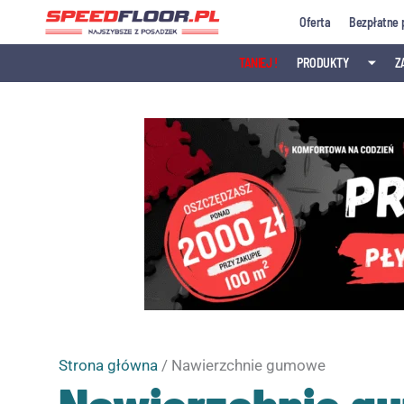
Przejdź
Oferta
Bezpłatne 
do
treści
TANIEJ !
PRODUKTY
⏷
Z
Strona główna
/ Nawierzchnie gumowe