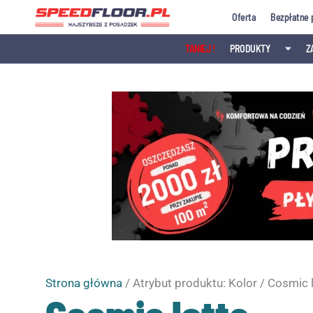
Przejdź
Oferta
Bezpłatne 
do
treści
TANIEJ !
PRODUKTY
⏷
Z
Strona główna
/ Atrybut produktu: Kolor / Cosmic 