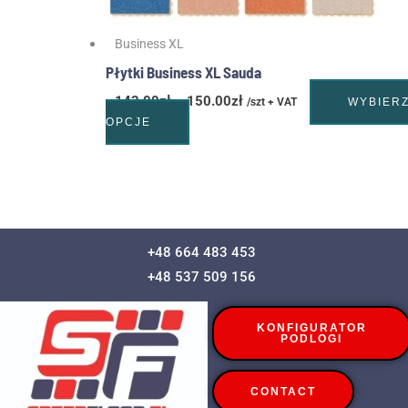
Business XL
Płytki Business XL Sauda
142.00
zł
–
150.00
zł
/szt + VAT
WYBIER
OPCJE
+48 664 483 453
+48 537 509 156
KONFIGURATOR
PODLOGI
CONTACT