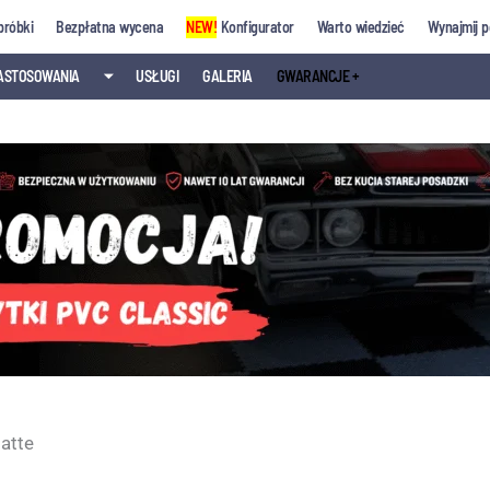
próbki
Bezpłatna wycena
NEW!
Konfigurator
Warto wiedzieć
Wynajmij p
ASTOSOWANIA
⏷
USŁUGI
GALERIA
GWARANCJE +
latte