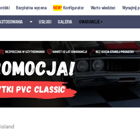
próbki
Bezpłatna wycena
NEW!
Konfigurator
Warto wiedzieć
Wynajmij p
ASTOSOWANIA
⏷
USŁUGI
GALERIA
GWARANCJE +
 island