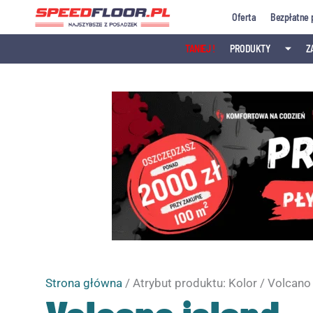
Przejdź
Oferta
Bezpłatne 
do
treści
TANIEJ !
PRODUKTY
⏷
Z
Strona główna
/ Atrybut produktu: Kolor / Volcano