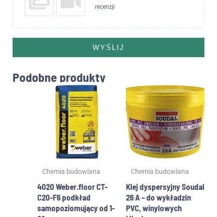
recenzji
WYŚLIJ
Podobne produkty
Zakres
Ten
cen:
produkt
od
ma
95.00z
wiele
do
wariantów.
225.00
Opcje
można
wybrać
Chemia budowlana
Chemia budowlana
na
stronie
4020 Weber.floor CT-
Klej dyspersyjny Soudal
produktu
C20-F6 podkład
26 A – do wykładzin
samopoziomujący od 1-
PVC, winylowych