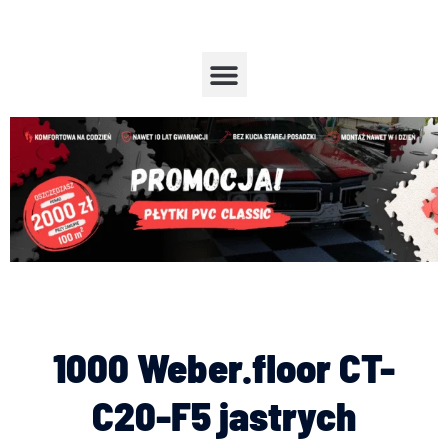
Przejdź
do
treści
Menu
1000 Weber.floor CT-
C20-F5 jastrych