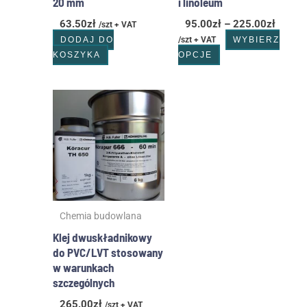
20 mm
i linoleum
63.50
zł
95.00
zł
–
225.00
zł
/szt + VAT
DODAJ DO
/szt + VAT
WYBIERZ
KOSZYKA
OPCJE
Chemia budowlana
Klej dwuskładnikowy
do PVC/LVT stosowany
w warunkach
szczególnych
265.00
zł
/szt + VAT