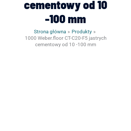
cementowy od 10
-100 mm
Strona główna
Produkty
1000 Weber.floor CT-C20-F5 jastrych
cementowy od 10 -100 mm
ilość
1000
Weber.floor
CT-
C20-
F5
jastrych
cementowy
od
10
-100