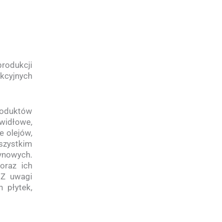
rodukcji
kcyjnych
roduktów
widłowe,
e olejów,
wszystkim
zynowych.
oraz ich
 Z uwagi
 płytek,