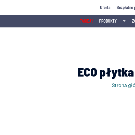
Przejdź
Oferta
Bezpłatne 
do
treści
TANIEJ !
PRODUKTY
⏷
Z
ECO płytka 
Strona gł