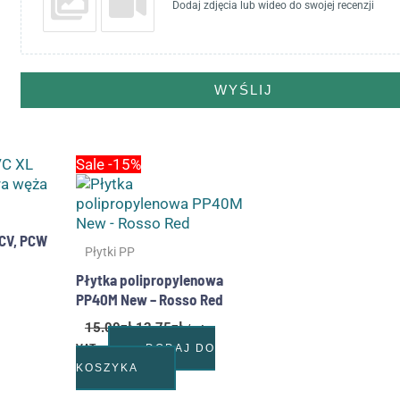
Dodaj zdjęcia lub wideo do swojej recenzji
WYŚLIJ
Pierwotna
Aktualna
Sale -15%
cena
cena
wynosiła:
wynosi:
15.00zł.
12.75zł.
PCV, PCW
Płytki PP
Płytka polipropylenowa
PP40M New – Rosso Red
15.00
zł
12.75
zł
/szt +
VAT
DODAJ DO
KOSZYKA