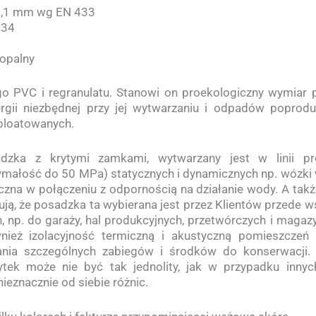
 0,1 mm wg EN 433
434
nopalny
 PVC i regranulatu. Stanowi on proekologiczny wymiar p
rgii niezbędnej przy jej wytwarzaniu i odpadów poprodu
ploatowanych.
dzka z krytymi zamkami, wytwarzany jest w linii p
ymałość do 50 MPa) statycznych i dynamicznych np. wózki 
na w połączeniu z odpornością na działanie wody. A takż
ją, że posadzka ta wybierana jest przez Klientów przede 
 np. do garaży, hal produkcyjnych, przetwórczych i maga
ież izolacyjność termiczną i akustyczną pomieszczeń 
ania szczególnych zabiegów i środków do konserwacji.
tek może nie być tak jednolity, jak w przypadku innych
eznacznie od siebie różnic.