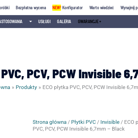
próbki
Bezpłatna wycena
NEW!
Konfigurator
Warto wiedzieć
Wynajmij p
ASTOSOWANIA
⏷
USŁUGI
GALERIA
GWARANCJE +
PVC, PCV, PCW Invisible 6
ówna
Produkty
ECO płytka PVC, PCV, PCW Invisible 6,7
ilość
Strona główna
/
Płytki PVC
/
Invisible
/ ECO p
ECO
PVC, PCV, PCW Invisible 6,7mm – Black
płytka