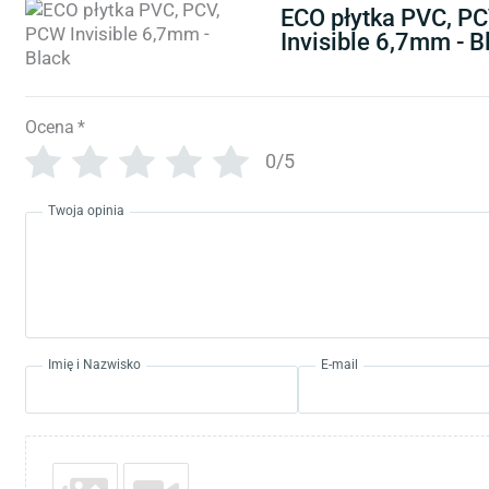
ECO płytka PVC, P
Invisible 6,7mm - B
Ocena
*
0/5
Twoja opinia
Imię i Nazwisko
E-mail