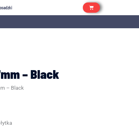
osadzki
,7mm – Black
mm – Black
łytka