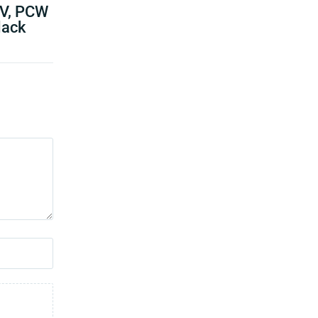
CV, PCW
lack