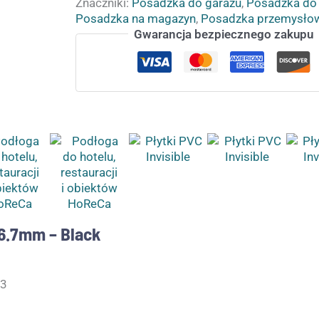
Znaczniki:
Posadzka do garażu
,
Posadzka do
Posadzka na magazyn
,
Posadzka przemysło
Gwarancja bezpiecznego zakupu
 6.7mm – Black
23