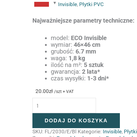
PVC,
Invisible
,
Płytki PVC
PCV,
PCW
Najważniejsze parametry techniczne:
Invisible
6,7mm
model:
ECO Invisible
-
wymiar:
46×46 cm
Black
grubość:
6.7 mm
waga:
1,8 kg
ilość na m²:
5 sztuk
gwarancja:
2 lata*
czas wysyłki:
1-3 dni*
20.00
zł
/szt + VAT
DODAJ DO KOSZYKA
SKU:
FL/2030/E/Bl
Kategorie:
Invisible
,
Płytk