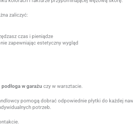
lku kolorach i fakturze przypominającej wężową skórę.
żna zaliczyć:
zędzasz czas i pieniądze
śnie zapewniając estetyczny wygląd
o
podłoga w garażu
czy w warsztacie.
handlowcy pomogą dobrać odpowiednie płytki do każdej naw
ndywidualnych potrzeb.
ntakcie.