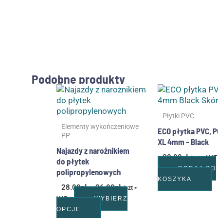
Podobne produkty
Zakres
Ten
cen:
produkt
od
ma
28.00zł
Płytki PVC
wiele
do
Elementy wykończeniowe
ECO płytka PVC, 
wariantów.
36.00zł
PP
XL 4mm – Black
Opcje
Najazdy z narożnikiem
można
38.00
zł
/szt + VAT
do płytek
wybrać
DODAJ DO
polipropylenowych
na
KOSZYKA
stronie
28.00
zł
–
36.00
zł
/szt +
produktu
VAT
WYBIERZ
OPCJE