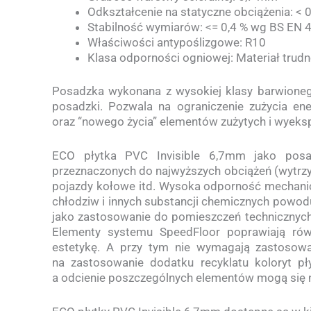
Odkształcenie na statyczne obciążenia: <
Stabilność wymiarów: <= 0,4 % wg BS EN 
Właściwości antypoślizgowe: R10
Klasa odporności ogniowej: Materiał trud
Posadzka wykonana z wysokiej klasy barwionego
posadzki. Pozwala na ograniczenie zużycia ene
oraz “nowego życia” elementów zużytych i wyeks
ECO płytka PVC Invisible 6,7mm jako posa
przeznaczonych do najwyższych obciążeń (wytrz
pojazdy kołowe itd. Wysoka odporność mechanicz
chłodziw i innych substancji chemicznych powodu
jako zastosowanie do pomieszczeń technicznych,
Elementy systemu SpeedFloor poprawiają równ
estetykę. A przy tym nie wymagają zastosow
na zastosowanie dodatku recyklatu koloryt pły
a odcienie poszczególnych elementów mogą się ni