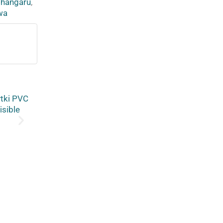
 hangaru
,
wa