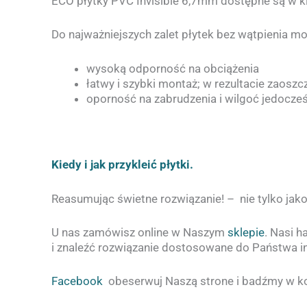
ECO płytky PVC Invisible 6,7mm dostępne są w ki
Do najważniejszych zalet płytek bez wątpienia mo
wysoką odporność na obciążenia
łatwy i szybki montaż; w rezultacie zaoszc
oporność na zabrudzenia i wilgoć jedocze
Kiedy i jak przykleić płytki.
Reasumując świetne rozwiązanie! – nie tylko jak
U nas zamówisz online w Naszym
sklepie
. Nasi 
i znaleźć rozwiązanie dostosowane do Państwa i
Facebook
obeserwuj Naszą strone i badźmy w ko