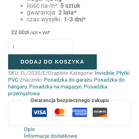
ilość na m²:
5 sztuk
gwarancja:
2 lata*
czas wysyłki:
1-3 dni*
22.00
zł
/szt + VAT
DODAJ DO KOSZYKA
SKU:
FL/2030/E/Graphite
Kategorie:
Invisible
,
Płytki
PVC
Znaczniki:
Posadzka do garażu
,
Posadzka do
hangaru
,
Posadzka na magazyn
,
Posadzka
przemysłowa
Gwarancja bezpiecznego zakupu
Opis
Informacje dodatkowe