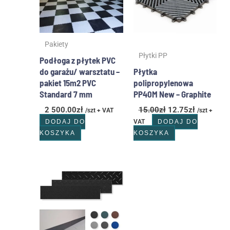
Pakiety
Płytki PP
Podłoga z płytek PVC
do garażu/ warsztatu –
Płytka
pakiet 15m2 PVC
polipropylenowa
Standard 7 mm
PP40M New – Graphite
2 500.00
zł
15.00
zł
12.75
zł
/szt + VAT
/szt +
DODAJ DO
VAT
DODAJ DO
KOSZYKA
KOSZYKA
Zakres
Ten
cen:
produkt
od
ma
18.00zł
wiele
do
wariantów.
24.00zł
Opcje