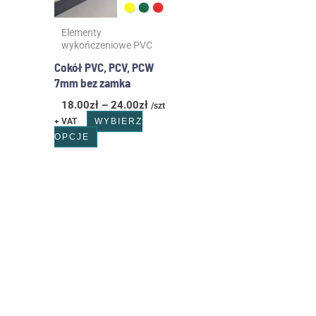
można
wybrać
Elementy
na
wykończeniowe PVC
stronie
produktu
Cokół PVC, PCV, PCW
7mm bez zamka
18.00
zł
–
24.00
zł
/szt
+ VAT
WYBIERZ
OPCJE