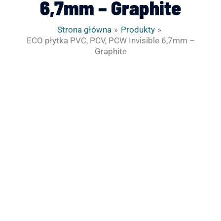
6,7mm – Graphite
Strona główna
Produkty
ECO płytka PVC, PCV, PCW Invisible 6,7mm –
Graphite
ilość
ECO
płytka
PVC,
PCV,
PCW
Invisible
6,7mm
-
Graphite