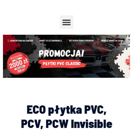
Przejdź
do
treści
Menu
ECO płytka PVC,
PCV, PCW Invisible