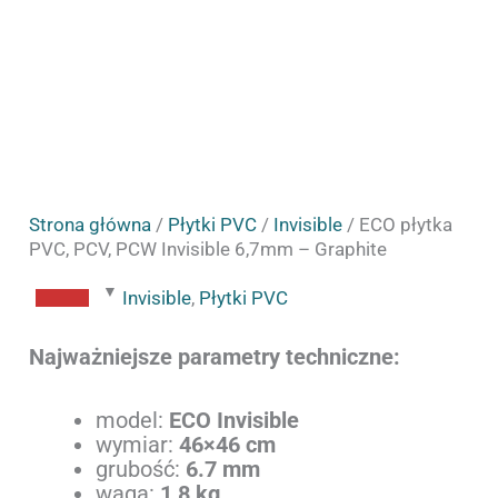
Strona główna
/
Płytki PVC
/
Invisible
/ ECO płytka
PVC, PCV, PCW Invisible 6,7mm – Graphite
Invisible
,
Płytki PVC
Najważniejsze parametry techniczne:
model:
ECO Invisible
wymiar:
46×46 cm
grubość:
6.7 mm
waga:
1,8 kg