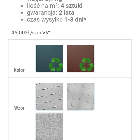
ilość na m²:
4 sztuki
gwarancja:
2 lata
czas wysyłki:
1-3 dni*
46.00
zł
/szt + VAT
Eco Blue
Eco Brown
Kolor
Diamond
Ring
Wzor
Skin