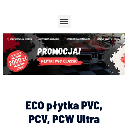
Przejdź
do
treści
Menu
ECO płytka PVC,
PCV, PCW Ultra