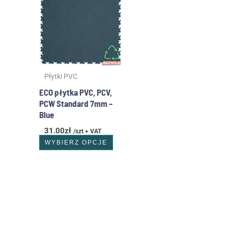
ma
wiele
wariantów.
Opcje
można
wybrać
Płytki PVC
na
stronie
ECO płytka PVC, PCV,
produktu
PCW Standard 7mm –
Blue
31.00
zł
/szt + VAT
WYBIERZ OPCJE