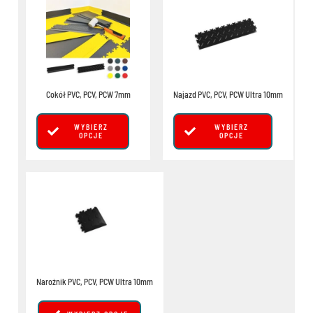
produkt
produkt
ma
ma
wiele
wiele
wariantów.
wariant
Opcje
Opcje
można
można
Cokół PVC, PCV, PCW 7mm
Najazd PVC, PCV, PCW Ultra 10mm
wybrać
wybrać
na stronie
na stro
WYBIERZ
WYBIERZ
produktu
produkt
OPCJE
OPCJE
Ten
produkt
ma
wiele
wariantów.
Opcje
można
Narożnik PVC, PCV, PCW Ultra 10mm
wybrać
na stronie