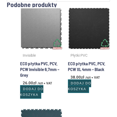
Podobne produkty
Invisible
Płytki PVC
ECO płytka PVC, PCV,
ECO płytka PVC, PCV,
PCW Invisible 6,7mm –
PCW XL 4mm – Black
Grey
38.00
zł
/szt + VAT
26.00
zł
/szt + VAT
DODAJ DO
DODAJ DO
KOSZYKA
KOSZYKA
Ten
produkt