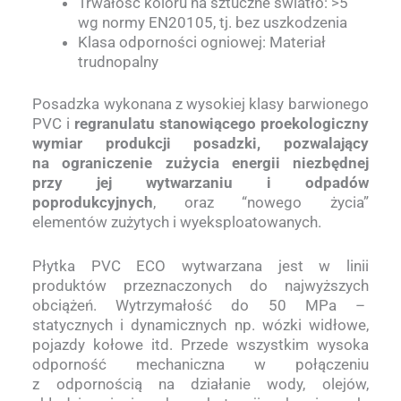
Trwałość koloru na sztuczne światło: >5
wg normy EN20105, tj. bez uszkodzenia
Klasa odporności ogniowej: Materiał
trudnopalny
Posadzka wykonana z wysokiej klasy barwionego
PVC i
regranulatu stanowiącego proekologiczny
wymiar produkcji posadzki, pozwalający
na ograniczenie zużycia energii niezbędnej
przy jej wytwarzaniu i odpadów
poprodukcyjnych
, oraz “nowego życia”
elementów zużytych i wyeksploatowanych.
Płytka PVC ECO wytwarzana jest w linii
produktów przeznaczonych do najwyższych
obciążeń. Wytrzymałość do 50 MPa –
statycznych i dynamicznych np. wózki widłowe,
pojazdy kołowe itd. Przede wszystkim wysoka
odporność mechaniczna w połączeniu
z odpornością na działanie wody, olejów,