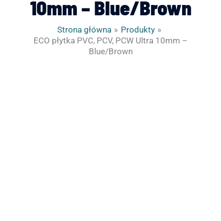
10mm – Blue/Brown
Strona główna
Produkty
ECO płytka PVC, PCV, PCW Ultra 10mm –
Blue/Brown
ilość
ECO
płytka
PVC,
PCV,
PCW
Ultra
10mm
-
Blue/Brown