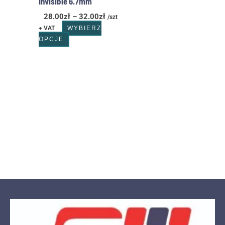
Invisible 6.7mm
28.00
zł
–
32.00
zł
/szt
+ VAT
WYBIERZ
OPCJE