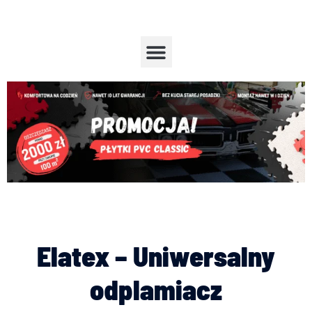
Przejdź
do
treści
Menu
Elatex – Uniwersalny
odplamiacz