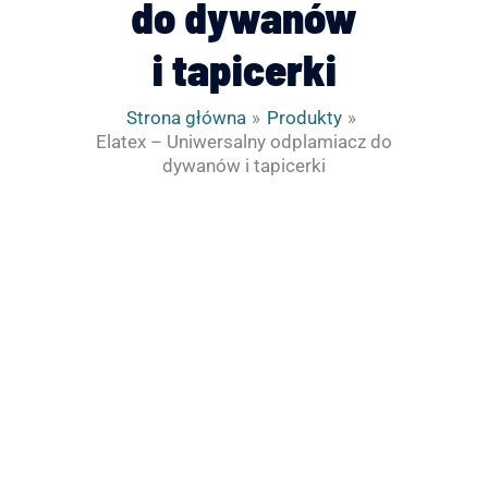
do dywanów
i tapicerki
Strona główna
Produkty
Elatex – Uniwersalny odplamiacz do
dywanów i tapicerki
ilość
Elatex
-
Uniwersalny
odplamiacz
do
dywanów
i
tapicerki