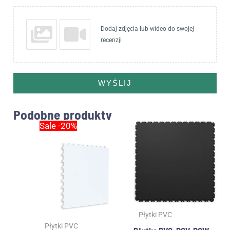
Dodaj zdjęcia lub wideo do swojej
recenzji
WYŚLIJ
Podobne produkty
Pierwotna
Aktualna
Sale -20%
cena
cena
wynosiła:
wynosi:
38.00zł.
30.40zł.
Płytki PVC
Płytki PVC