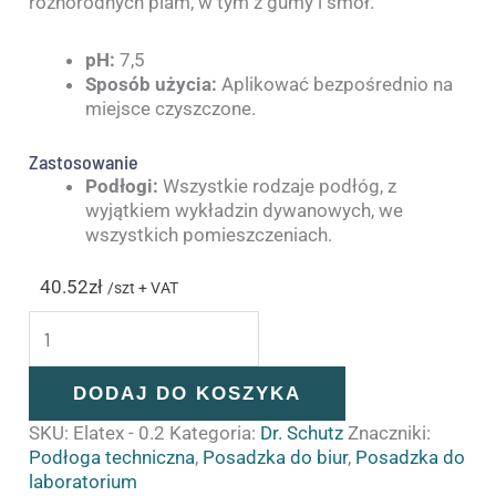
różnorodnych plam, w tym z gumy i smół.
pH:
7,5
Sposób użycia:
Aplikować bezpośrednio na
miejsce czyszczone.
Zastosowanie
Podłogi:
Wszystkie rodzaje podłóg, z
wyjątkiem wykładzin dywanowych, we
wszystkich pomieszczeniach.
40.52
zł
/szt + VAT
DODAJ DO KOSZYKA
SKU:
Elatex - 0.2
Kategoria:
Dr. Schutz
Znaczniki:
Podłoga techniczna
,
Posadzka do biur
,
Posadzka do
laboratorium