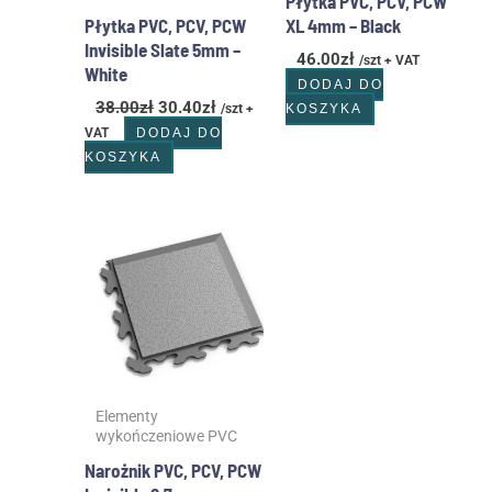
Płytka PVC, PCV, PCW
Płytka PVC, PCV, PCW
XL 4mm – Black
Invisible Slate 5mm –
46.00
zł
/szt + VAT
White
DODAJ DO
38.00
zł
30.40
zł
/szt +
KOSZYKA
VAT
DODAJ DO
KOSZYKA
Zakres
Ten
cen:
produkt
od
ma
28.00zł
wiele
do
wariantów.
32.00zł
Opcje
można
wybrać
Elementy
na
wykończeniowe PVC
stronie
produktu
Narożnik PVC, PCV, PCW