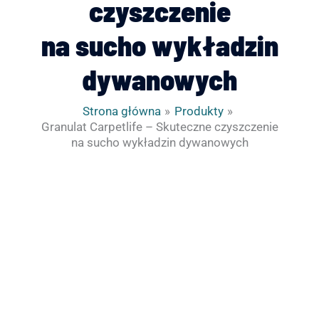
czyszczenie
na sucho wykładzin
dywanowych
Strona główna
Produkty
Granulat Carpetlife – Skuteczne czyszczenie
na sucho wykładzin dywanowych
ilość
Zakres
Granulat
cen:
Carpetlife
od
-
47.74zł
Skuteczne
do
czyszczenie
403.53zł
na
sucho
wykładzin