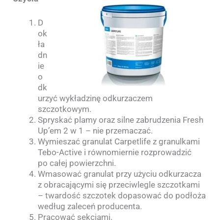
D
ok
ła
dn
ie
o
dk
urzyć wykładzinę odkurzaczem
szczotkowym.
Spryskać plamy oraz silne zabrudzenia Fresh
Up’em 2 w 1 – nie przemaczać.
Wymieszać granulat Carpetlife z granulkami
Tebo-Active i równomiernie rozprowadzić
po całej powierzchni.
Wmasować granulat przy użyciu odkurzacza
z obracającymi się przeciwlegle szczotkami
– twardość szczotek dopasować do podłoża
według zaleceń producenta.
Pracować sekcjami.