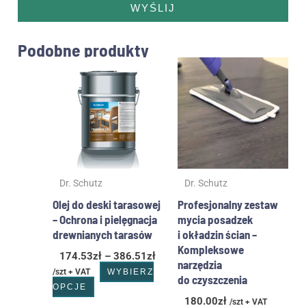
WYŚLIJ
Podobne produkty
Zakres
Ten
cen:
produkt
od
ma
174.53zł
wiele
do
wariantów.
386.51zł
Opcje
można
wybrać
Dr. Schutz
Dr. Schutz
na
stronie
Olej do deski tarasowej
Profesjonalny zestaw
produktu
– Ochrona i pielęgnacja
mycia posadzek
drewnianych tarasów
i okładzin ścian –
Kompleksowe
174.53
zł
–
386.51
zł
narzędzia
/szt + VAT
WYBIERZ
do czyszczenia
OPCJE
180.00
zł
/szt + VAT