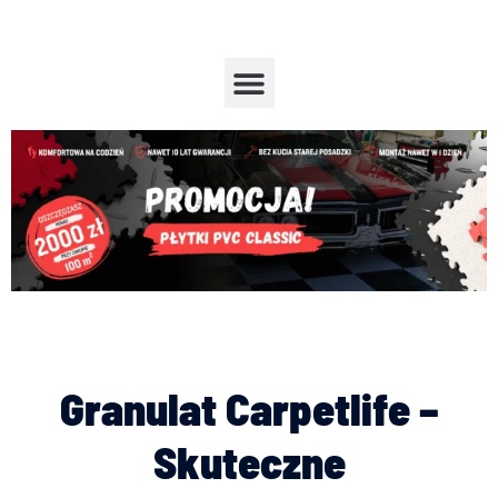
Przejdź
do
treści
Menu
Granulat Carpetlife –
Skuteczne