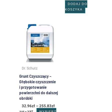
DODAJ DO
KOSZYKA
Zakres
Ten
cen:
produkt
od
ma
32.96zł
wiele
do
wariantów.
255.83zł
Opcje
można
wybrać
Dr. Schutz
na
stronie
Grunt Czyszczący –
produktu
Głębokie czyszczenie
i przygotowanie
powierzchni do dalszej
obróbki
32.96
zł
–
255.83
zł
/szt + VAT
WYBIERZ