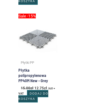
KOSZYKA
Pierwotna
Aktualna
Sale -15%
cena
cena
wynosiła:
wynosi:
15.00zł.
12.75zł.
Płytki PP
Płytka
polipropylenowa
PP40M New – Grey
15.00
zł
12.75
zł
/szt +
VAT
DODAJ DO
KOSZYKA