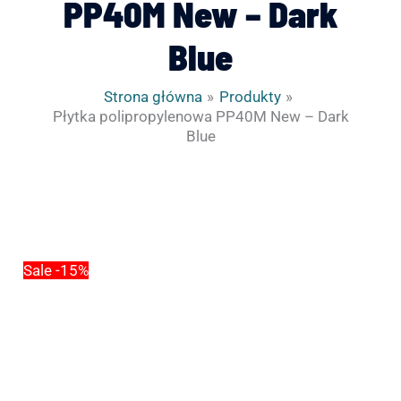
PP40M New – Dark
Blue
Strona główna
Produkty
Płytka polipropylenowa PP40M New – Dark
Blue
ilość
Pierwotna
Aktualna
Płytka
cena
cena
polipropylenowa
wynosiła:
wynosi:
PP40M
15.00zł.
12.75zł.
Sale -15%
New
-
Dark
Blue