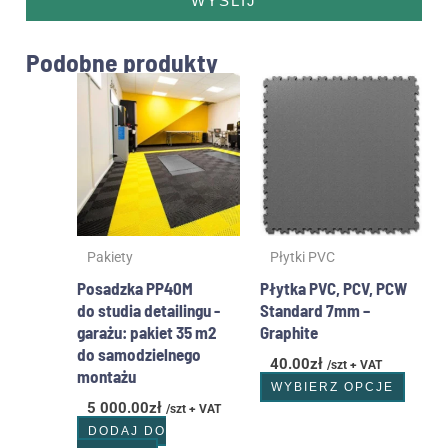
WYŚLIJ
Podobne produkty
Ten
produ
ma
wiele
waria
Opcje
możn
wybr
Pakiety
Płytki PVC
na
stron
Posadzka PP40M
Płytka PVC, PCV, PCW
produ
do studia detailingu -
Standard 7mm –
garażu: pakiet 35 m2
Graphite
do samodzielnego
40.00
zł
/szt + VAT
montażu
WYBIERZ OPCJE
5 000.00
zł
/szt + VAT
DODAJ DO