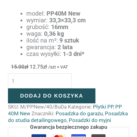
model:
PP40M New
wymiar:
33,3×33,3 cm
grubość:
16mm
waga:
0,36 kg
ilość na m²:
9 sztuk
gwarancja:
2 lata
czas wysyłki:
1-3 dni*
15.00
zł
12.75
zł
/szt + VAT
DODAJ DO KOSZYKA
SKU:
M/PPNew/40/BuDa
Kategorie:
Płytki PP
,
PP
40M New
Znaczniki:
Posadzka do garażu
,
Posadzka
do studia detailingowego
,
Posadzki do myjni
Gwarancja bezpiecznego zakupu