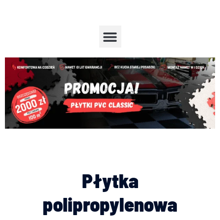
Przejdź
do
treści
Menu
Płytka
polipropylenowa