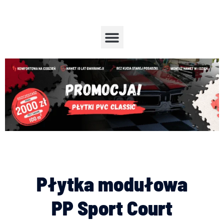
Przejdź
do
treści
Menu
Płytka modułowa
PP Sport Court