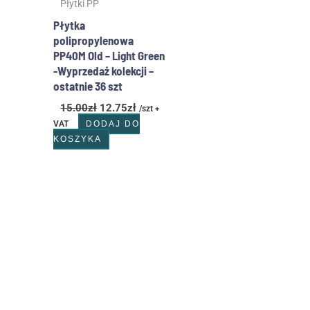
Płytki PP
Płytka
polipropylenowa
PP40M Old – Light Green
-Wyprzedaż kolekcji –
ostatnie 36 szt
15.00
zł
12.75
zł
/szt +
VAT
DODAJ DO
KOSZYKA