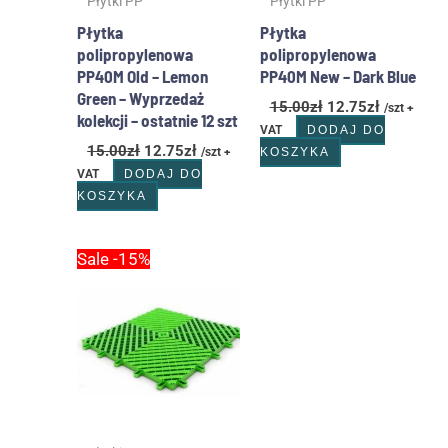
Płytki PP
Płytki PP
Płytka
Płytka
polipropylenowa
polipropylenowa
PP40M Old – Lemon
PP40M New – Dark Blue
Green – Wyprzedaż
15.00
zł
12.75
zł
/szt +
kolekcji – ostatnie 12 szt
VAT
DODAJ DO
15.00
zł
12.75
zł
/szt +
KOSZYKA
VAT
DODAJ DO
KOSZYKA
Pierwotna
Aktualna
Sale -15%
cena
cena
wynosiła:
wynosi:
15.00zł.
12.75zł.