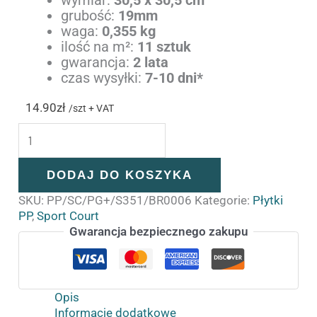
grubość:
19mm
waga:
0,355 kg
ilość na m²:
11 sztuk
gwarancja:
2 lata
czas wysyłki:
7-10 dni*
14.90
zł
/szt + VAT
DODAJ DO KOSZYKA
SKU:
PP/SC/PG+/S351/BR0006
Kategorie:
Płytki
PP
,
Sport Court
Gwarancja bezpiecznego zakupu
Opis
Informacje dodatkowe