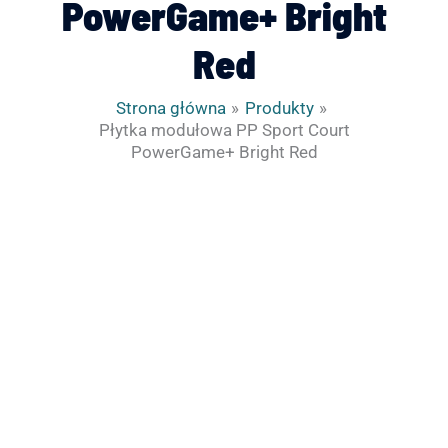
PowerGame+ Bright
Red
Strona główna
Produkty
Płytka modułowa PP Sport Court
PowerGame+ Bright Red
ilość
Płytka
modułowa
PP
Sport
Court
PowerGame+
Bright
Red