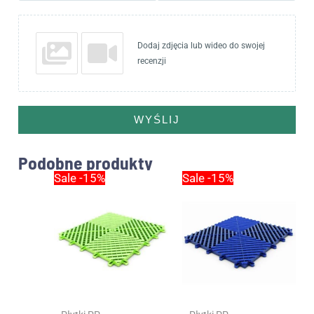
Dodaj zdjęcia lub wideo do swojej
recenzji
WYŚLIJ
Podobne produkty
Pierwotna
Aktualna
Pierwotna
Aktualna
Sale -15%
Sale -15%
cena
cena
cena
cena
wynosiła:
wynosi:
wynosiła:
wynosi:
15.00zł.
12.75zł.
15.00zł.
12.75zł.