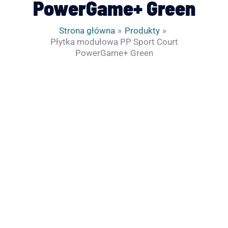
PowerGame+ Green
Strona główna
Produkty
Płytka modułowa PP Sport Court
PowerGame+ Green
ilość
Płytka
modułowa
PP
Sport
Court
PowerGame+
Green