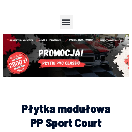
Przejdź
do
treści
Menu
Płytka modułowa
PP Sport Court