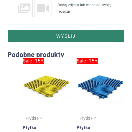
Dodaj zdjęcia lub wideo do swojej
recenzji
WYŚLIJ
Podobne produkty
Pierwotna
Aktualna
Pierwotna
Aktualna
Sale -15%
Sale -15%
cena
cena
cena
cena
wynosiła:
wynosi:
wynosiła:
wynosi:
15.00zł.
12.75zł.
15.00zł.
12.75zł.
Płytki PP
Płytki PP
Płytka
Płytka