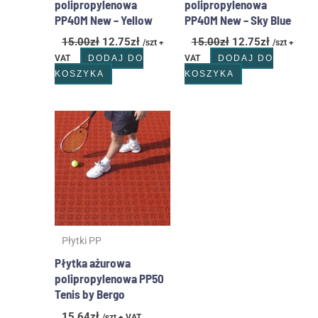
polipropylenowa
polipropylenowa
PP40M New – Yellow
PP40M New – Sky Blue
15.00
zł
12.75
zł
15.00
zł
12.75
zł
/szt +
/szt +
VAT
DODAJ DO
VAT
DODAJ DO
KOSZYKA
KOSZYKA
Ten
produkt
ma
wiele
wariantów.
Opcje
można
wybrać
Płytki PP
na
stronie
Płytka ażurowa
produktu
polipropylenowa PP50
Tenis by Bergo
15.64
zł
/szt + VAT