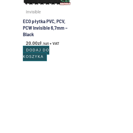
Invisible
ECO płytka PVC, PCV,
PCW Invisible 6,7mm –
Black
20.00
zł
/szt + VAT
DODAJ DO
KOSZYKA