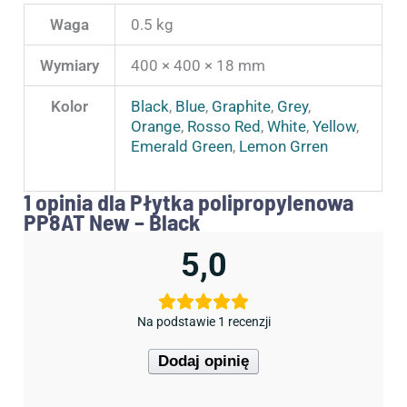
Waga
0.5 kg
Wymiary
400 × 400 × 18 mm
Kolor
Black
,
Blue
,
Graphite
,
Grey
,
Orange
,
Rosso Red
,
White
,
Yellow
,
Emerald Green
,
Lemon Grren
1 opinia dla
Płytka polipropylenowa
PP8AT New – Black
5,0
Na podstawie 1 recenzji
Dodaj opinię