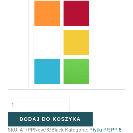
Orange
Rosso Red
White
Yellow
Emerald Green
Lemon Grren
DODAJ DO KOSZYKA
SKU:
AT/PPNew/8/Black
Kategorie:
Płytki PP
,
PP 8