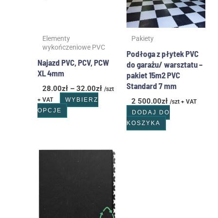
Opcje
można
wybrać
Elementy
Pakiety
na
wykończeniowe PVC
stronie
Podłoga z płytek PVC
produktu
Najazd PVC, PCV, PCW
do garażu/ warsztatu –
XL 4mm
pakiet 15m2 PVC
Standard 7 mm
28.00
zł
–
32.00
zł
/szt
+ VAT
WYBIERZ
2 500.00
zł
/szt + VAT
OPCJE
DODAJ DO
KOSZYKA