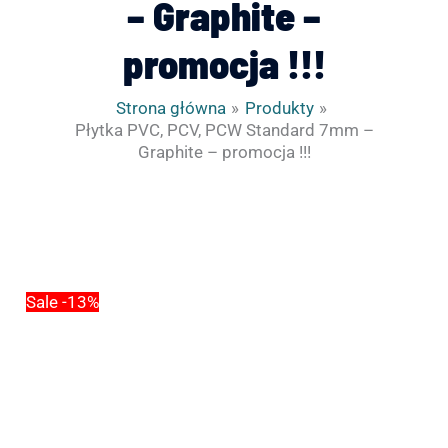
– Graphite –
promocja !!!
Strona główna
Produkty
Płytka PVC, PCV, PCW Standard 7mm –
Graphite – promocja !!!
ilość
Pierwotna
Aktualna
Płytka
cena
cena
PVC,
wynosiła:
wynosi:
PCV,
40.00zł.
35.00zł.
Sale -13%
PCW
Standard
7mm
-
Graphite
-
promocja