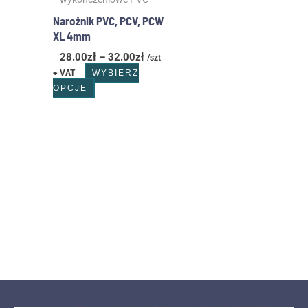
stronie
produktu
Narożnik PVC, PCV, PCW
XL 4mm
28.00
zł
–
32.00
zł
/szt
+ VAT
WYBIERZ
OPCJE