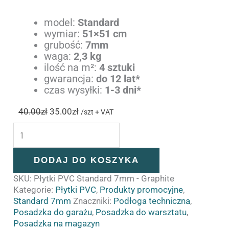
model:
Standard
wymiar:
51×51 cm
grubość:
7mm
waga:
2,3 kg
ilość na m²:
4 sztuki
gwarancja:
do 12 lat*
czas wysyłki:
1-3 dni*
40.00
zł
35.00
zł
/szt + VAT
DODAJ DO KOSZYKA
SKU:
Płytki PVC Standard 7mm - Graphite
Kategorie:
Płytki PVC
,
Produkty promocyjne
,
Standard 7mm
Znaczniki:
Podłoga techniczna
,
Posadzka do garażu
,
Posadzka do warsztatu
,
Posadzka na magazyn