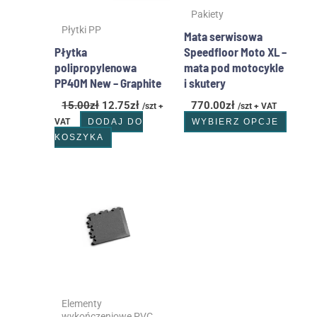
wybr
Pakiety
na
Płytki PP
stron
Mata serwisowa
produ
Płytka
Speedfloor Moto XL –
polipropylenowa
mata pod motocykle
PP40M New – Graphite
i skutery
15.00
zł
12.75
zł
770.00
zł
/szt +
/szt + VAT
VAT
DODAJ DO
WYBIERZ OPCJE
KOSZYKA
Zakres
Ten
cen:
produkt
od
ma
28.00zł
wiele
do
wariantów.
32.00zł
Opcje
można
wybrać
Elementy
na
wykończeniowe PVC