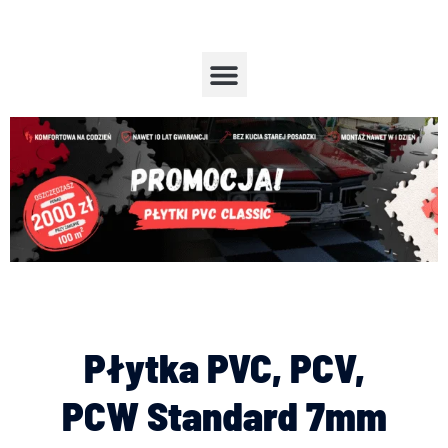
Przejdź
do
treści
Menu
Płytka PVC, PCV,
PCW Standard 7mm