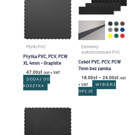
produkt
od
ma
18.00zł
wiele
do
wariantów.
24.00zł
Opcje
można
wybrać
Płytki PVC
Elementy
na
wykończeniowe PVC
stronie
Płytka PVC, PCV, PCW
produktu
Cokół PVC, PCV, PCW
XL 4mm – Graphite
7mm bez zamka
47.00
zł
/szt + VAT
18.00
zł
–
24.00
zł
/szt
DODAJ DO
+ VAT
WYBIERZ
KOSZYKA
OPCJE