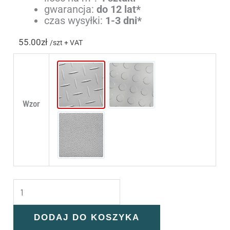
gwarancja:
do 12 lat*
czas wysyłki:
1-3 dni*
55.00
zł
/szt + VAT
Diamond
Ring
Wzor
Skin
DODAJ DO KOSZYKA