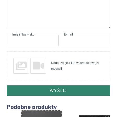
Imię i Nazwisko
E-mail
Dodaj zdjęcia lub wideo do swojej
recenzji
WYŚLIJ
Podobne produkty
Zakres
Ten
cen: