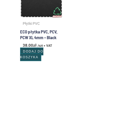
Płytki PVC
ECO płytka PVC, PCV,
PCW XL 4mm – Black
38.00
zł
/szt + VAT
DODAJ DO
KOSZYKA