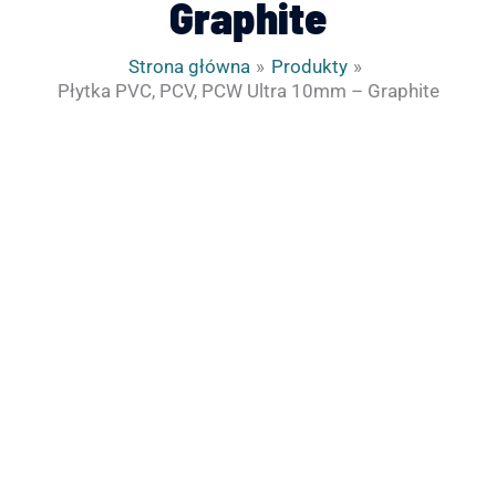
Graphite
Strona główna
Produkty
Płytka PVC, PCV, PCW Ultra 10mm – Graphite
ilość
Płytka
PVC,
PCV,
PCW
Ultra
10mm
-
Graphite