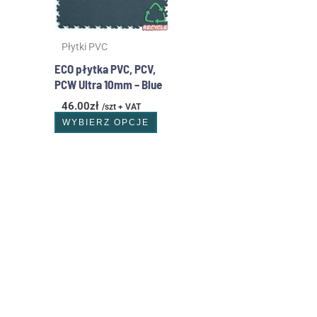
Opcje
można
wybrać
Płytki PVC
na
stronie
ECO płytka PVC, PCV,
produktu
PCW Ultra 10mm – Blue
46.00
zł
/szt + VAT
WYBIERZ OPCJE