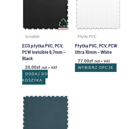
wiele
waria
Opcje
możn
wybr
Invisible
Płytki PVC
na
stron
ECO płytka PVC, PCV,
Płytka PVC, PCV, PCW
produ
PCW Invisible 6,7mm –
Ultra 10mm – White
Black
77.00
zł
/szt + VAT
20.00
zł
/szt + VAT
WYBIERZ OPCJE
DODAJ DO
KOSZYKA
Ten
produkt
ma
wiele
wariantów.