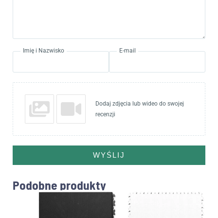
Imię i Nazwisko
E-mail
Dodaj zdjęcia lub wideo do swojej
recenzji
WYŚLIJ
Podobne produkty
Ten
produ
ma