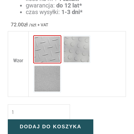
gwarancja:
do 12 lat*
czas wysyłki:
1-3 dni*
72.00
zł
/szt + VAT
Diamond
Ring
Wzor
Skin
DODAJ DO KOSZYKA