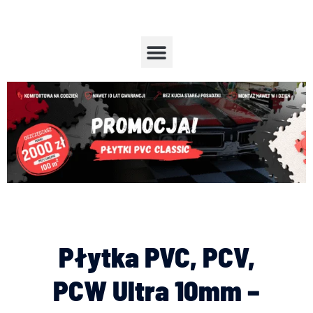
Przejdź
do
treści
Menu
Płytka PVC, PCV,
PCW Ultra 10mm –