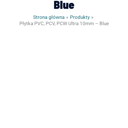
Blue
Strona główna
Produkty
Płytka PVC, PCV, PCW Ultra 10mm – Blue
ilość
Płytka
PVC,
PCV,
PCW
Ultra
10mm
-
Blue