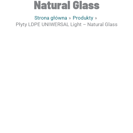
Natural Glass
Strona główna
Produkty
Płyty LDPE UNIWERSAL Light – Natural Glass
ilość
Zakres
Płyty
cen:
LDPE
od
UNIWERSAL
235.00zł
Light
do
-
475.00zł
Natural
Glass