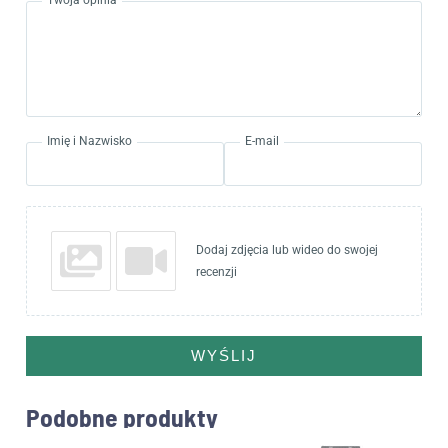
Imię i Nazwisko
E-mail
Dodaj zdjęcia lub wideo do swojej
recenzji
WYŚLIJ
Podobne produkty
Zakres
Zakr
Ten
Ten