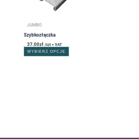
Opcje
można
wybrać
JUMBO
na
stronie
Szybkozłączka
produktu
37.00
zł
/szt + VAT
WYBIERZ OPCJE