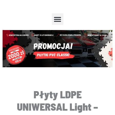
Przejdź
do
treści
Menu
Płyty LDPE
UNIWERSAL Light –