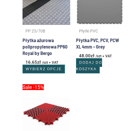
wariantów.
Opcje
można
wybrać
PP 25/70B
Płytki PVC
na
stronie
Płytka ażurowa
Płytka PVC, PCV, PCW
produktu
polipropylenowa PP60
XL 4mm – Grey
Royal by Bergo
48.00
zł
/szt + VAT
16.65
zł
/szt + VAT
DODAJ DO
WYBIERZ OPCJE
KOSZYKA
Pierwotna
Aktualna
Sale -15%
cena
cena
wynosiła:
wynosi:
15.00zł.
12.75zł.