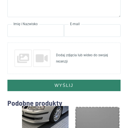
Imię i Nazwisko
E-mail
Dodaj zdjęcia lub wideo do swojej
recenzji
WYŚLIJ
Podobne produkty
Ten
produkt
ma
wiele