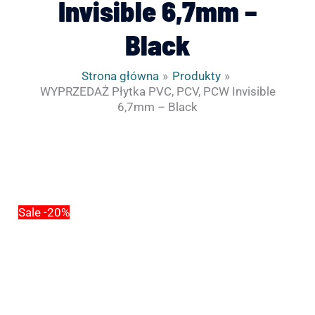
Invisible 6,7mm –
Black
Strona główna
Produkty
WYPRZEDAŻ Płytka PVC, PCV, PCW Invisible
6,7mm – Black
ilość
Pierwotna
Aktualna
WYPRZEDAŻ
cena
cena
Płytka
wynosiła:
wynosi:
PVC,
29.50zł.
23.60zł.
Sale -20%
PCV,
PCW
Invisible
6,7mm
-
Black