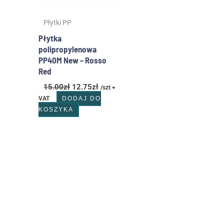
Płytki PP
Płytka
polipropylenowa
PP40M New – Rosso
Red
15.00
zł
12.75
zł
/szt +
VAT
DODAJ DO
KOSZYKA