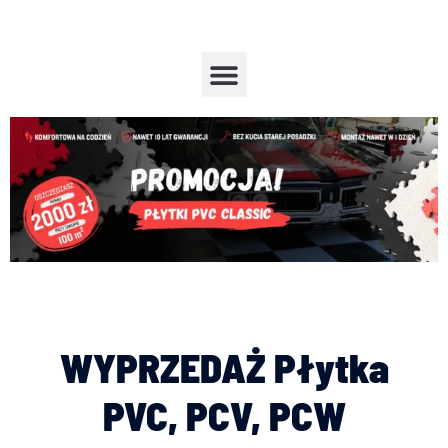
Przejdź
do
treści
Menu
WYPRZEDAŻ Płytka
PVC, PCV, PCW