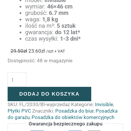
wymiar:
46×46 cm
grubość:
6.7 mm
waga:
1,8 kg
ilość na m²:
5 sztuk
gwarancja:
do 12 lat*
czas wysyłki:
1-3 dni*
29.50
zł
23.60
zł
/szt + VAT
Dostępność:
48 w magazynie
DODAJ DO KOSZYKA
SKU:
FL/2030/Bl-wyprzedaz
Kategorie:
Invisible
,
Płytki PVC
Znaczniki:
Posadzka do biur
,
Posadzka
do garażu
,
Posadzka do obiektów komercyjnych
Gwarancja bezpiecznego zakupu