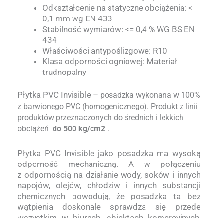
Odkształcenie na statyczne obciążenia: <
0,1 mm wg EN 433
Stabilność wymiarów: <= 0,4 % WG BS EN
434
Właściwości antypoślizgowe: R10
Klasa odporności ogniowej: Materiał
trudnopalny
Płytka PVC Invisible –
posadzka wykonana w 100%
z barwionego PVC (homogenicznego). Produkt z linii
produktów przeznaczonych do średnich i lekkich
obciążeń
do 500 kg/cm2
.
Płytka PVC Invisible jako posadzka ma wysoką
odporność mechaniczną. A w połączeniu
z odpornością na działanie wody, soków i innych
napojów, olejów, chłodziw i innych substancji
chemicznych powodują, że posadzka ta bez
wątpienia doskonale sprawdza się przede
wszystkim w biurach, obiektach komercyjnych,