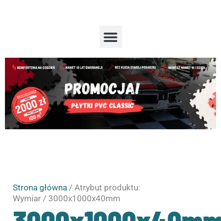
Przejdź
do
treści
Menu
Strona główna
/ Atrybut produktu:
Wymiar / 3000x1000x40mm
3000x1000x40m