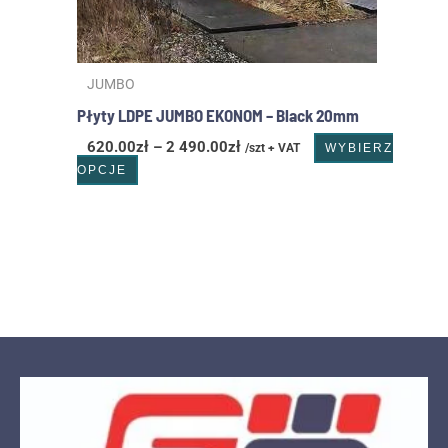
JUMBO
Płyty LDPE JUMBO EKONOM – Black 20mm
620.00
zł
–
2 490.00
zł
/szt + VAT
WYBIERZ
OPCJE