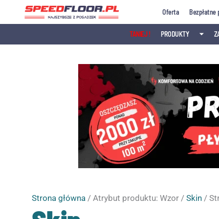
Przejdź
Oferta
Bezpłatne 
do
treści
TANIEJ !
PRODUKTY
⏷
Z
Strona główna
/ Atrybut produktu: Wzor /
Skin
/ St