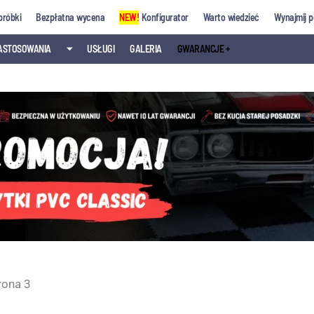
próbki
Bezpłatna wycena
NEW!
Konfigurator
Warto wiedzieć
Wynajmij p
ASTOSOWANIA
⏷
USŁUGI
GALERIA
GWARANCJE +
rona 3