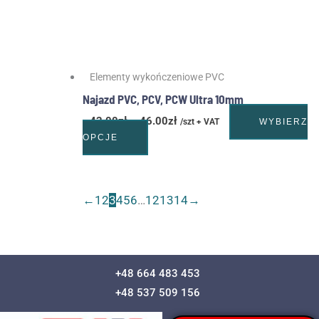
produktu
Elementy wykończeniowe PVC
Najazd PVC, PCV, PCW Ultra 10mm
42.00
zł
–
46.00
zł
/szt + VAT
WYBIERZ
OPCJE
←
1
2
3
4
5
6
…
12
13
14
→
+48 664 483 453
+48 537 509 156