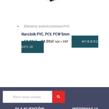
produktu
Elementy wykończeniowe PVC
Narożnik PVC, PCV, PCW 5mm
18.00
zł
–
24.00
zł
/szt + VAT
WYBIERZ
OPCJE
DLA KLIENTÓW
INFORMACJA