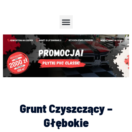
Przejdź
do
treści
Menu
Grunt Czyszczący –
Głębokie