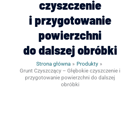
czyszczenie
i przygotowanie
powierzchni
do dalszej obróbki
Strona główna
Produkty
Grunt Czyszczący – Głębokie czyszczenie i
przygotowanie powierzchni do dalszej
obróbki
ilość
Zakres
Grunt
cen:
Czyszczący
od
-
32.96zł
Głębokie
do