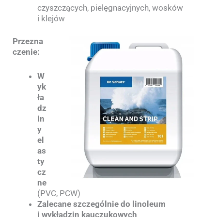
czyszczących, pielęgnacyjnych, wosków
i klejów
Przezna
czenie:
W
yk
ła
dz
in
y
el
as
ty
cz
ne
(PVC, PCW)
Zalecane szczególnie do linoleum
i wykładzin kauczukowych