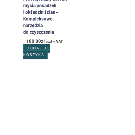
mycia posadzek
i okładzin ścian –
Kompleksowe
narzędzia
do czyszczenia
180.00
zł
/szt + VAT
DODAJ DO
KOSZYKA