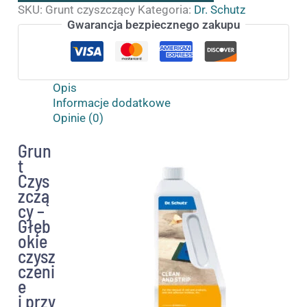
SKU:
Grunt czyszczący
Kategoria:
Dr. Schutz
Gwarancja bezpiecznego zakupu
Opis
Informacje dodatkowe
Opinie (0)
Grun
t
Czys
zczą
cy –
Głęb
okie
czysz
czeni
e
i przy