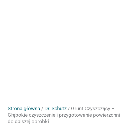
czyszczenie
255.83zł
i
przygotowanie
powierzchni
do
dalszej
obróbki
Strona główna
/
Dr. Schutz
/ Grunt Czyszczący –
Głębokie czyszczenie i przygotowanie powierzchni
do dalszej obróbki