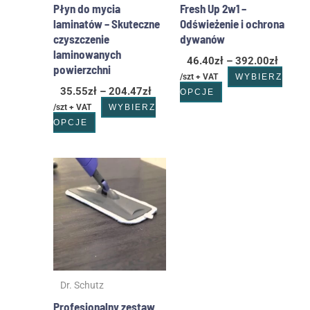
stronie
stronie
Płyn do mycia
Fresh Up 2w1 –
produktu
produktu
laminatów – Skuteczne
Odświeżenie i ochrona
czyszczenie
dywanów
laminowanych
46.40
zł
–
392.00
zł
powierzchni
/szt + VAT
WYBIERZ
35.55
zł
–
204.47
zł
OPCJE
/szt + VAT
WYBIERZ
OPCJE
Dr. Schutz
Profesjonalny zestaw