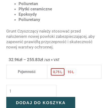
Poliuretan
Płytki ceramiczne
Epoksydy
Poliuretany
Grunt Czyszczący należy stosować przed
nałożeniem nowej powłoki zabezpieczającej, aby
zapewnić prawidłą przyczepność i skuteczność
nowej warstwy ochronnej.
32.96
zł
–
255.83
zł
/szt + VAT
Pojemność
0,75 L
10 L
0,75 L
10 L
DODAJ DO KOSZYKA