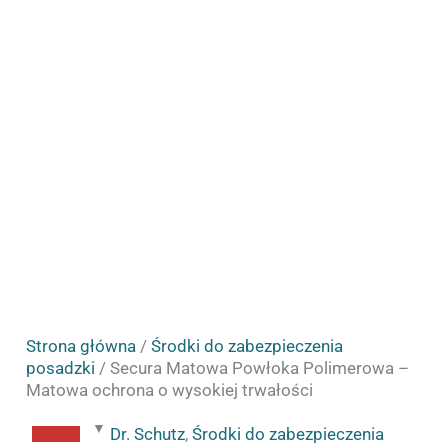
Matowa
ochrona
o
wysokiej
trwałości
Strona główna
/
Środki do zabezpieczenia
posadzki
/ Secura Matowa Powłoka Polimerowa –
Matowa ochrona o wysokiej trwałości
Dr. Schutz
,
Środki do zabezpieczenia