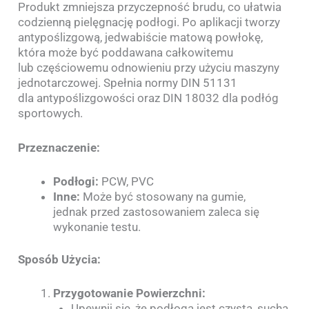
Produkt zmniejsza przyczepność brudu, co ułatwia
codzienną pielęgnację podłogi. Po aplikacji tworzy
antypoślizgową, jedwabiście matową powłokę,
która może być poddawana całkowitemu
lub częściowemu odnowieniu przy użyciu maszyny
jednotarczowej. Spełnia normy DIN 51131
dla antypoślizgowości oraz DIN 18032 dla podłóg
sportowych.
Przeznaczenie:
Podłogi:
PCW, PVC
Inne:
Może być stosowany na gumie,
jednak przed zastosowaniem zaleca się
wykonanie testu.
Sposób Użycia:
Przygotowanie Powierzchni:
Upewnij się, że podłoga jest czysta, sucha