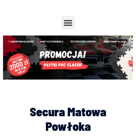
Przejdź
do
treści
Menu
Secura Matowa
Powłoka