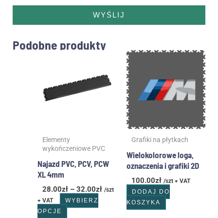
WYŚLIJ
Podobne produkty
Zakres
Ten
cen:
produkt
od
ma
28.00zł
wiele
do
wariantów.
32.00zł
Opcje
można
wybrać
Elementy
Grafiki na płytkach
na
wykończeniowe PVC
stronie
Wielokolorowe loga,
produktu
Najazd PVC, PCV, PCW
oznaczenia i grafiki 2D
XL 4mm
100.00
zł
/szt + VAT
28.00
zł
–
32.00
zł
/szt
DODAJ DO
+ VAT
WYBIERZ
KOSZYKA
OPCJE