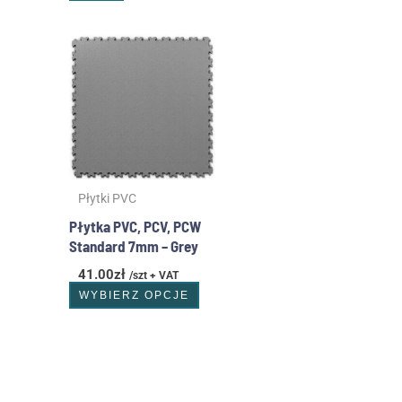
Ten
produkt
ma
wiele
wariantów.
Opcje
można
wybrać
Płytki PVC
na
stronie
Płytka PVC, PCV, PCW
produktu
Standard 7mm – Grey
41.00
zł
/szt + VAT
WYBIERZ OPCJE