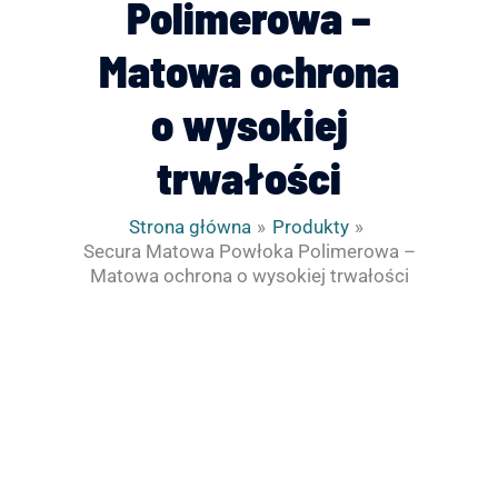
Polimerowa –
Matowa ochrona
o wysokiej
trwałości
Strona główna
Produkty
Secura Matowa Powłoka Polimerowa –
Matowa ochrona o wysokiej trwałości
ilość
Secura
Matowa
Powłoka
Polimerowa
-