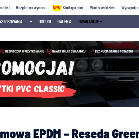
próbki
Bezpłatna wycena
NEW!
Konfigurator
Warto wiedzieć
Wynajmij p
ASTOSOWANIA
⏷
USŁUGI
GALERIA
GWARANCJE +
mowa EPDM – Reseda Green