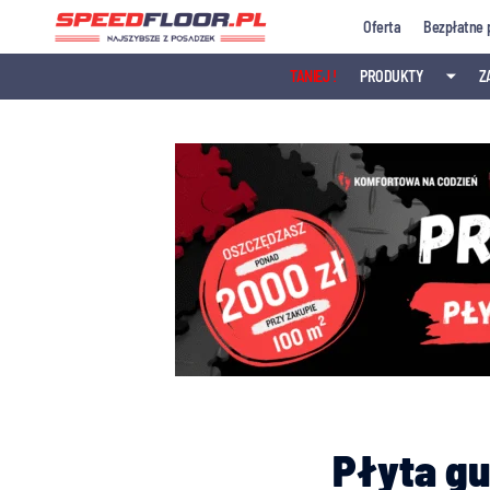
Przejdź
Oferta
Bezpłatne 
do
treści
TANIEJ !
PRODUKTY
⏷
Z
Płyta gu