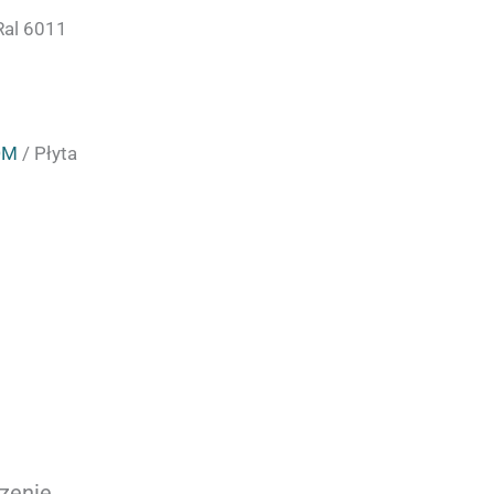
Ral 6011
DM
/ Płyta
ć
czenie