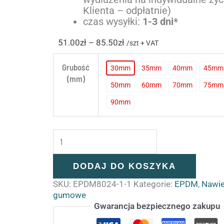
Klienta – odpłatnie)
czas wysyłki:
1-3 dni*
51.00
zł
–
85.50
zł
/szt + VAT
Grubość
30mm
35mm
40mm
45mm
30
35
40
45
(mm)
50mm
60mm
70mm
75mm
50
60
70
75
90mm
90
DODAJ DO KOSZYKA
SKU:
EPDM8024-1-1
Kategorie:
EPDM
,
Nawie
gumowe
Gwarancja bezpiecznego zakupu