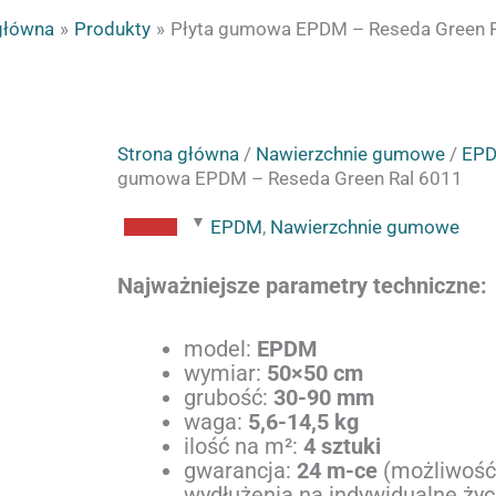
główna
Produkty
Płyta gumowa EPDM – Reseda Green 
ilość
Zakres
Strona główna
/
Nawierzchnie gumowe
/
EP
Płyta
cen:
gumowa EPDM – Reseda Green Ral 6011
gumowa
od
EPDM
51.00zł
EPDM
,
Nawierzchnie gumowe
-
do
Reseda
85.50zł
Najważniejsze parametry techniczne:
Green
Ral
model:
EPDM
6011
wymiar:
50×50 cm
grubość:
30-90 mm
waga:
5,6-14,5 kg
ilość na m²:
4 sztuki
gwarancja:
24 m-ce
(możliwoś
wydłużenia na indywidualne ży