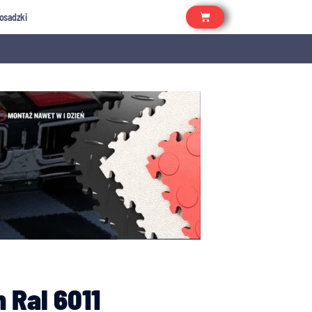
osadzki
 Ral 6011