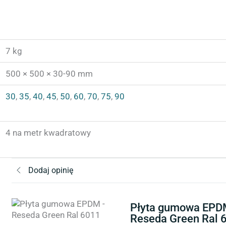
7 kg
500 × 500 × 30-90 mm
30
,
35
,
40
,
45
,
50
,
60
,
70
,
75
,
90
4 na metr kwadratowy
Dodaj opinię
Płyta gumowa EPD
Reseda Green Ral 