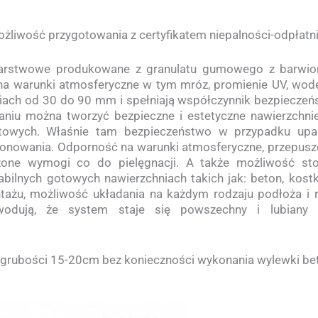
ożliwość przygotowania z certyfikatem niepalności-odpłatn
rstwowe produkowane z granulatu gumowego z barwi
a warunki atmosferyczne w tym mróz, promienie UV, wodę 
iach od 30 do 90 mm i spełniają współczynnik bezpieczeń
aniu można tworzyć bezpieczne i estetyczne nawierzchni
towych. Właśnie tam bezpieczeństwo w przypadku upa
jonowania. Odporność na warunki atmosferyczne, przepusz
czone wymogi co do pielęgnacji. A także możliwość st
ilnych gotowych nawierzchniach takich jak: beton, kostka
ntażu, możliwość układania na każdym rodzaju podłoża i 
wodują, że system staje się powszechny i lubiany
grubości 15-20cm bez konieczności wykonania wylewki be