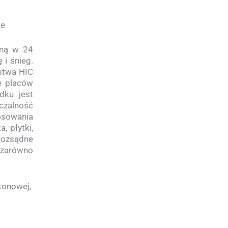
ie
oną w 24
i śnieg.
stwa HIC
e placów
dku jest
czalność
osowania
, płytki,
rozsądne
 zarówno
tonowej,