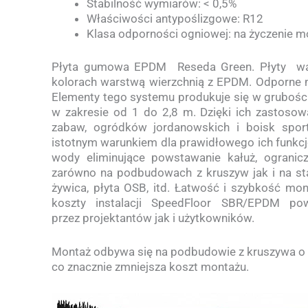
Stabilność wymiarów: < 0,5%
Właściwości antypoślizgowe: R12
Klasa odporności ogniowej: na życzenie m
Płyta gumowa EPDM Reseda Green. Płyty wa
kolorach warstwą wierzchnią z EPDM. Odporne n
Elementy tego systemu produkuje się w grubośc
w zakresie od 1 do 2,8 m. Dzięki ich zastosow
zabaw, ogródków jordanowskich i boisk spor
istotnym warunkiem dla prawidłowego ich funkc
wody eliminujące powstawanie kałuż, ograni
zarówno na podbudowach z kruszyw jak i na stab
żywica, płyta OSB, itd. Łatwość i szybkość mo
koszty instalacji SpeedFloor SBR/EPDM po
przez projektantów jak i użytkowników.
Montaż odbywa się na podbudowie z kruszywa o 
co znacznie zmniejsza koszt montażu.