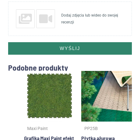
Dodaj zdjęcia lub wideo do swojej
recenzji
WYŚLIJ
Podobne produkty
Ten
produ
ma
wiele
waria
Opcje
możn
wybr
Maxi Paint
PP25B
na
stron
Grafika Maxi Paint efekt
Płytka ażurowa