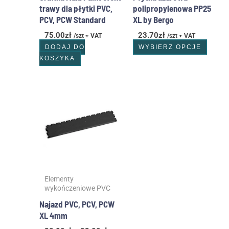
produ
trawy dla płytki PVC,
polipropylenowa PP25
PCV, PCW Standard
XL by Bergo
75.00
zł
23.70
zł
/szt + VAT
/szt + VAT
DODAJ DO
WYBIERZ OPCJE
KOSZYKA
Zakres
Ten
cen:
produkt
od
ma
28.00zł
wiele
do
wariantów.
32.00zł
Opcje
można
wybrać
Elementy
na
wykończeniowe PVC
stronie
produktu
Najazd PVC, PCV, PCW
XL 4mm