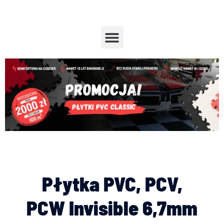
Przejdź
do
treści
Menu
Płytka PVC, PCV,
PCW Invisible 6,7mm