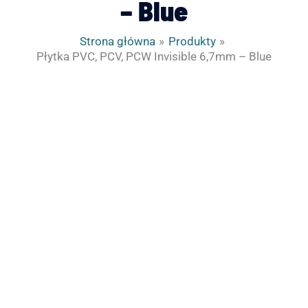
– Blue
Strona główna
Produkty
Płytka PVC, PCV, PCW Invisible 6,7mm – Blue
ilość
Płytka
PVC,
PCV,
PCW
Invisible
6,7mm
-
Blue