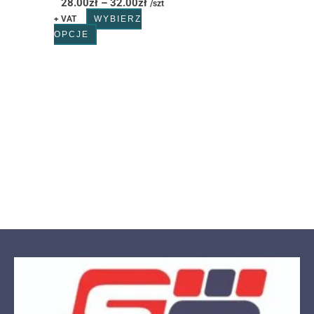
28.00
zł
–
32.00
zł
/szt
+ VAT
WYBIERZ
OPCJE