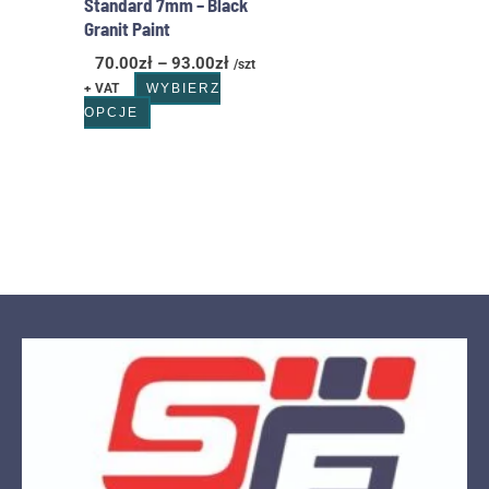
Standard 7mm – Black
Granit Paint
70.00
zł
–
93.00
zł
/szt
+ VAT
WYBIERZ
OPCJE