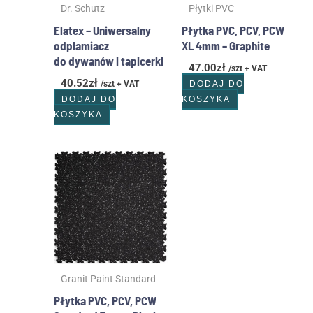
Dr. Schutz
Płytki PVC
Elatex – Uniwersalny
Płytka PVC, PCV, PCW
odplamiacz
XL 4mm – Graphite
do dywanów i tapicerki
47.00
zł
/szt + VAT
40.52
zł
/szt + VAT
DODAJ DO
DODAJ DO
KOSZYKA
KOSZYKA
Zakres
Ten
cen:
produkt
od
ma
70.00zł
wiele
do
wariantów.
93.00zł
Opcje
można
wybrać
Granit Paint Standard
na
stronie
Płytka PVC, PCV, PCW
produktu