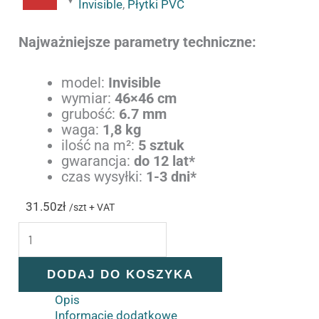
Invisible
,
Płytki PVC
Najważniejsze parametry techniczne:
model:
Invisible
wymiar:
46×46 cm
grubość:
6.7 mm
waga:
1,8 kg
ilość na m²:
5 sztuk
gwarancja:
do 12 lat*
czas wysyłki:
1-3 dni*
31.50
zł
/szt + VAT
DODAJ DO KOSZYKA
Opis
Informacje dodatkowe