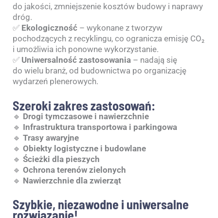
do jakości, zmniejszenie kosztów budowy i naprawy
dróg.
✅
Ekologiczność
– wykonane z tworzyw
pochodzących z recyklingu, co ogranicza emisję CO₂
i umożliwia ich ponowne wykorzystanie.
✅
Uniwersalność zastosowania
– nadają się
do wielu branż, od budownictwa po organizację
wydarzeń plenerowych.
Szeroki zakres zastosowań:
🔹
Drogi tymczasowe i nawierzchnie
🔹
Infrastruktura transportowa i parkingowa
🔹
Trasy awaryjne
🔹
Obiekty logistyczne i budowlane
🔹
Ścieżki dla pieszych
🔹
Ochrona terenów zielonych
🔹
Nawierzchnie dla zwierząt
Szybkie, niezawodne i uniwersalne
rozwiązanie!