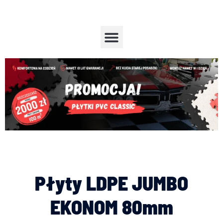
Przejdź
do
treści
Menu
Płyty LDPE JUMBO
EKONOM 80mm