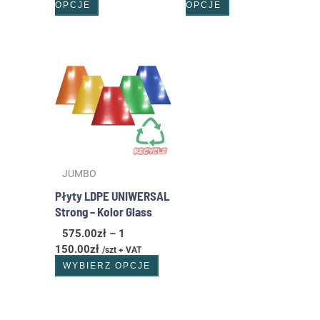
OPCJE
OPCJE
Zakres
Ten
cen:
produkt
od
ma
575.00zł
wiele
do
wariantów.
1
Opcje
150.00zł
można
wybrać
JUMBO
na
stronie
Płyty LDPE UNIWERSAL
produktu
Strong – Kolor Glass
575.00
zł
–
1
150.00
zł
/szt + VAT
WYBIERZ OPCJE