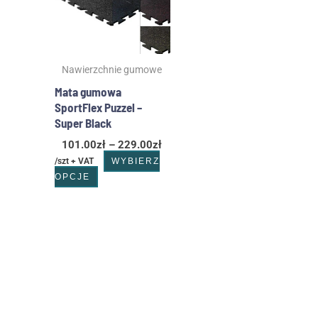
wariantów.
229.00zł
Opcje
można
wybrać
Nawierzchnie gumowe
na
stronie
Mata gumowa
produktu
SportFlex Puzzel –
Super Black
101.00
zł
–
229.00
zł
/szt + VAT
WYBIERZ
OPCJE