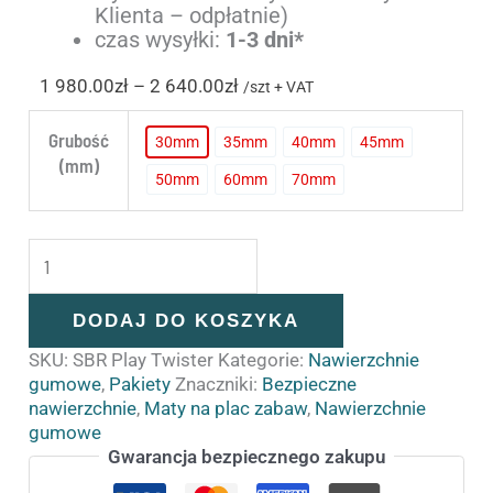
Klienta – odpłatnie)
czas wysyłki:
1-3 dni*
1 980.00
zł
–
2 640.00
zł
/szt + VAT
Grubość
30mm
35mm
40mm
45mm
30
35
40
45
(mm)
50mm
60mm
70mm
50
60
70
DODAJ DO KOSZYKA
SKU:
SBR Play Twister
Kategorie:
Nawierzchnie
gumowe
,
Pakiety
Znaczniki:
Bezpieczne
nawierzchnie
,
Maty na plac zabaw
,
Nawierzchnie
gumowe
Gwarancja bezpiecznego zakupu