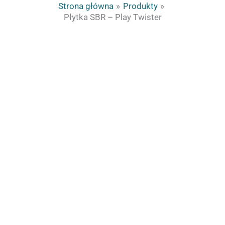
Strona główna
Produkty
Płytka SBR – Play Twister
ilość
Zakres
Płytka
cen:
SBR
od
-
1
Play
980.00zł
Twister
do
2
640.00zł