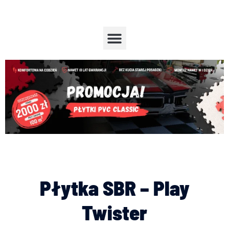
Przejdź
do
treści
Menu
Płytka SBR – Play
Twister