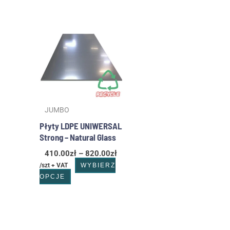
Zakres
Ten
cen:
produkt
od
ma
410.00zł
wiele
do
wariantów.
820.00zł
Opcje
można
wybrać
JUMBO
na
stronie
Płyty LDPE UNIWERSAL
produktu
Strong – Natural Glass
410.00
zł
–
820.00
zł
/szt + VAT
WYBIERZ
OPCJE