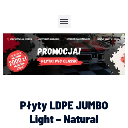
Przejdź
do
treści
Menu
Płyty LDPE JUMBO
Light – Natural