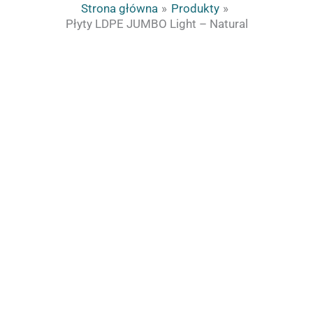
Strona główna
Produkty
Płyty LDPE JUMBO Light – Natural
ilość
Zakres
Płyty
cen:
LDPE
od
JUMBO
219.00zł
Light
do
-
455.00zł
Natural