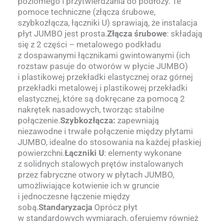
poziomego i przytwierdzania do podłoży. Te
pomoce techniczne (złącza śrubowe,
szybkozłącza, łączniki U) sprawiają, że instalacja
płyt JUMBO jest prosta.
Złącza śrubowe
: składają
się z 2 części – metalowego podkładu
z dospawanymi łącznikami gwintowanymi (ich
rozstaw pasuje do otworów w płycie JUMBO)
i plastikowej przekładki elastycznej oraz górnej
przekładki metalowej i plastikowej przekładki
elastycznej, które są dokręcane za pomocą 2
nakrętek nasadowych, tworząc stabilne
połączenie.
Szybkozłącza:
zapewniają
niezawodne i trwałe połączenie między płytami
JUMBO, idealne do stosowania na każdej płaskiej
powierzchni.
Łączniki U
: elementy wykonane
z solidnych stalowych prętów instalowanych
przez fabryczne otwory w płytach JUMBO,
umożliwiające kotwienie ich w gruncie
i jednoczesne łączenie między
sobą.
Standaryzacja
Oprócz płyt
w standardowych wymiarach, oferujemy również