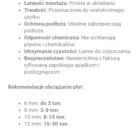
Łatwość montażu
: Proste w układaniu
Trwałość
: Przeznaczone do wielokrotnego
użytku
Ochrona podłoża
: Idealnie zabezpieczają
podłoże
Odporność chemiczna
: Nie wchłaniają
płynów i chemikaliów
Utrzymanie czystości
: Łatwe do czyszczenia
Bezpieczeństwo
: Nawierzchnia z fakturą
ryflowaną zapobiega upadkom i
poślizgnięciom
Rekomendacje obciążanie płyt
:
6 mm:
do 3 ton
;
8 mm:
3-8 ton
;
10 mm:
8-15 ton
;
12 mm:
15-30 ton
.