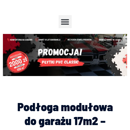
Przejdź
do
treści
Menu
Podłoga modułowa
do garażu 17m2 –