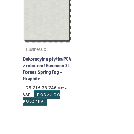
wynosiła:
wynosi:
29.71€.
26.74€.
Business XL
Dekoracyjna płytka PCV
z rabatem! Business XL
Fornes Spring Fog –
Graphite
29.71
€
26.74
€
/szt +
VAT
DODAJ DO
KOSZYKA