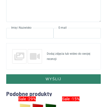
Imię i Nazwisko
E-mail
Dodaj zdjęcia lub wideo do swojej
recenzji
WYŚLIJ
Podobne produkty
Pierwotna
Aktualna
Pierwotna
Aktualna
Sale -29%
Sale -15%
cena
cena
cena
cena