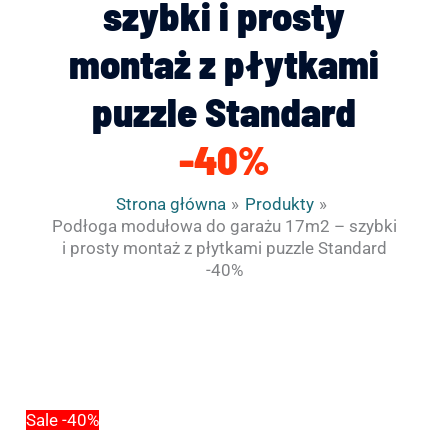
szybki i prosty
montaż z płytkami
puzzle Standard
-40%
Strona główna
Produkty
Podłoga modułowa do garażu 17m2 – szybki
i prosty montaż z płytkami puzzle Standard
-40%
Pierwotna
Aktualna
cena
cena
wynosiła:
wynosi:
625.37€.
374.94€.
Sale -40%