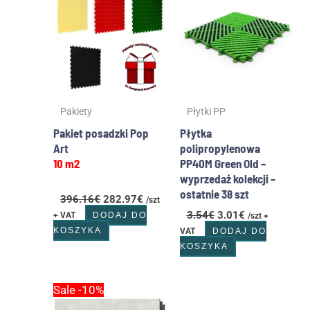
wynosiła:
wynosi:
wynosiła:
wynosi:
396.16€.
282.97€.
3.54€.
3.01€.
Pakiety
Płytki PP
Pakiet posadzki Pop
Płytka
Art
polipropylenowa
10 m2
PP40M Green Old –
wyprzedaż kolekcji –
ostatnie 38 szt
396.16
€
282.97
€
/szt
3.54
€
3.01
€
+ VAT
DODAJ DO
/szt +
KOSZYKA
VAT
DODAJ DO
KOSZYKA
Pierwotna
Aktualna
Sale -10%
cena
cena