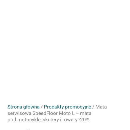
-
mata
pod
motocykle,
skutery
i
rowery
-20%
Strona główna
/
Produkty promocyjne
/ Mata
serwisowa SpeedFloor Moto L – mata
pod motocykle, skutery i rowery -20%