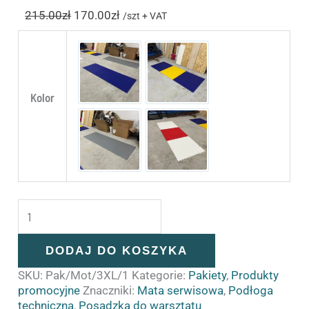
215.00
zł
170.00
zł
/szt + VAT
Blue-Blue
Blue-Yellow
Kolor
Graphite-Graphite
White-Rosso
DODAJ DO KOSZYKA
SKU:
Pak/Mot/3XL/1
Kategorie:
Pakiety
,
Produkty
promocyjne
Znaczniki:
Mata serwisowa
,
Podłoga
techniczna
,
Posadzka do warsztatu