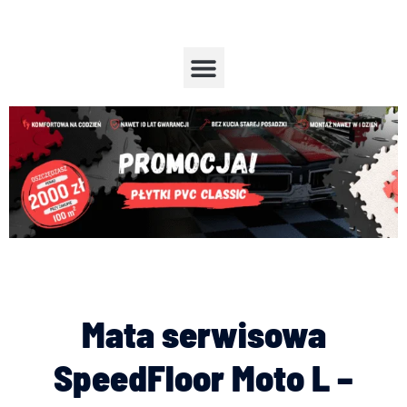
Przejdź
do
treści
Menu
Mata serwisowa
SpeedFloor Moto L –