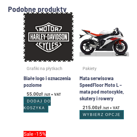
Podobne produkty
Ten
produ
ma
wiele
waria
Opcje
możn
wybr
Grafiki na płytkach
Pakiety
na
stron
Białe logo i oznaczenia
Mata serwisowa
produ
poziome
SpeedFloor Moto L –
mata pod motocykle,
55.00
zł
/szt + VAT
skutery i rowery
DODAJ DO
215.00
zł
KOSZYKA
/szt + VAT
WYBIERZ OPCJE
Pierwotna
Aktualna
Sale -15%