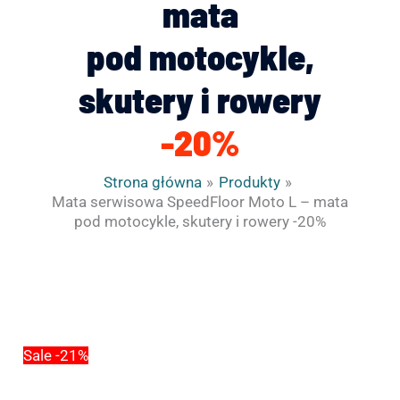
mata
pod motocykle,
skutery i rowery
-20%
Strona główna
Produkty
Mata serwisowa SpeedFloor Moto L – mata
pod motocykle, skutery i rowery -20%
ilość
Pierwotna
Aktualna
Mata
cena
cena
serwisowa
wynosiła:
wynosi:
SpeedFloor
215.00zł.
170.00zł.
Sale -21%
Moto
L