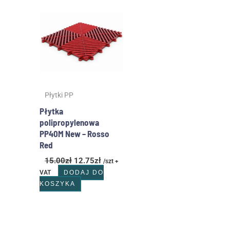
cena
cena
wynosiła:
wynosi:
15.00zł.
12.75zł.
Płytki PP
Płytka
polipropylenowa
PP40M New – Rosso
Red
15.00
zł
12.75
zł
/szt +
VAT
DODAJ DO
KOSZYKA