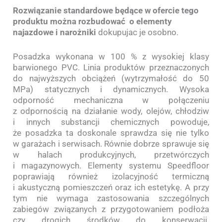
Rozwiązanie
standardowe będące w ofercie tego
produktu można rozbudować o elementy
najazdowe i narożniki
dokupujac je osobno.
Posadzka wykonana w 100 % z wysokiej klasy
barwionego PVC. Linia produktów przeznaczonych
do najwyższych obciążeń (wytrzymałość do 50
MPa) statycznych i dynamicznych. Wysoka
odporność mechaniczna w połączeniu
z odpornością na działanie wody, olejów, chłodziw
i innych substancji chemicznych powoduje,
że posadzka ta doskonale sprawdza się nie tylko
w garażach i serwisach. Równie dobrze sprawuje się
w halach produkcyjnych, przetwórczych
i magazynowych. Elementy systemu Speedfloor
poprawiają również izolacyjność termiczną
i akustyczną pomieszczeń oraz ich estetykę. A przy
tym nie wymaga zastosowania szczególnych
zabiegów związanych z przygotowaniem podłoża
czy drogich środków do konserwacji.